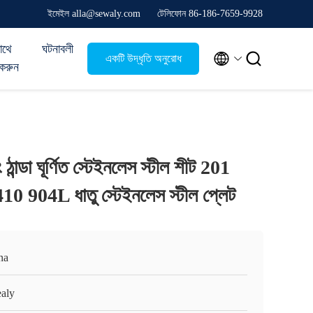
ইমেইল alla@sewaly.com
টেলিফোন 86-186-7659-9928
াথে
ঘটনাবলী


একটি উদ্ধৃতি অনুরোধ
করুন
করুন
ঠান্ডা ঘূর্ণিত স্টেইনলেস স্টীল শীট 201
 904L ধাতু স্টেইনলেস স্টীল প্লেট
na
aly