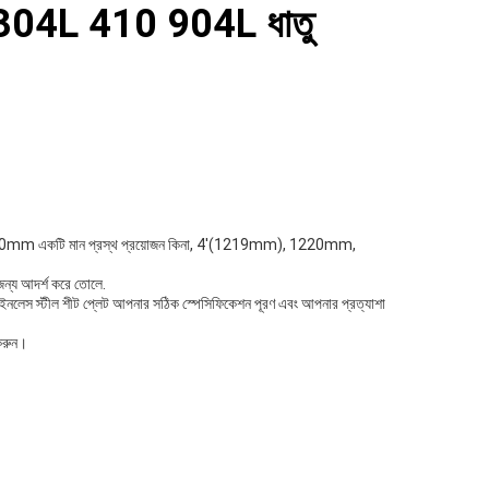
316 304L 410 904L ধাতু
ে।আপনি 1000mm একটি মান প্রস্থ প্রয়োজন কিনা, 4'(1219mm), 1220mm,
ের জন্য আদর্শ করে তোলে.
েইনলেস স্টীল শীট প্লেট আপনার সঠিক স্পেসিফিকেশন পূরণ এবং আপনার প্রত্যাশা
করুন।