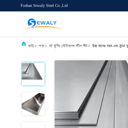
Foshan Sewaly Steel Co.,Ltd
বাড়ি
>
পণ্য
>
হট ঘূর্ণিত স্টেইনলেস স্টীল শীট
>
উচ্চ মানের গরম এবং ঠান্ডা