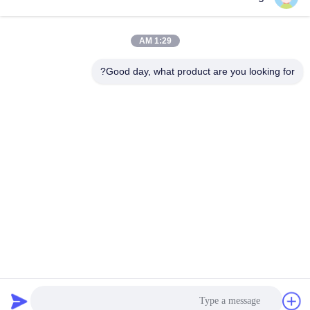
Stainless Steel Plate
Stainless Steel Plate
August 24, 2023
August 24, 2023
1:29 AM
Good day, what product are you looking for?
00:39
00:46
پوشش رنگی PVD ورق فولادی ضد زنگ
لوله بدون درز فولاد ضد زنگ 316L
اچ شده با جوش خمشی
Automotive 2mm Sch 80 Ss Pipe
Stainless Steel Pipe
Stainless Steel Plate
August 23, 2023
August 23, 2023
01:04
00:41
لوله صنعتی بدون درز فولادی ضد زنگ
نوارهای فولادی ضد زنگ 1 اینچی 310S
TUV با درمان سطح آنیل شده
310 با ضخامت نورد گرم 3.0 میلی متر
8K سطح
Stainless Steel Strip
Stainless Steel Pipe