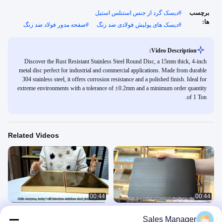
برچسب
#
دیسک گرد از جنس استنلس استیل
ها:
#
دیسک های پولیش فولادی ضد زنگ
#
صفحه مدور فولاد ضد زنگ
Video Description:
Discover the Rust Resistant Stainless Steel Round Disc, a 15mm thick, 4-inch
metal disc perfect for industrial and commercial applications. Made from durable
304 stainless steel, it offers corrosion resistance and a polished finish. Ideal for
extreme environments with a tolerance of ±0.2mm and a minimum order quantity
of 1 Ton.
Related Videos
00:44
00:44
ورق فولادی ضد زنگ تزئینی HL نورد سرد
ورق های تزئینی طلا براش Ss OEM 201
Sales Manager
برای ساخت و ساز
304 316 گواهی SGS