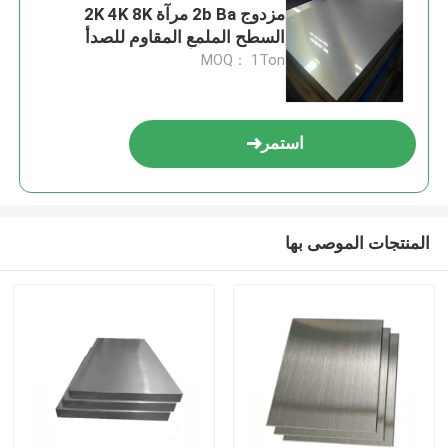
مزدوج 2b Ba مرآة 2K 4K 8K
السطح الملمع المقاوم للصدأ
المقاوم للصدأ Ss 4X8FT
MOQ： 1Ton
استمر
المنتجات الموصى بها
منزل
المنتجات
أشرطة فيديو