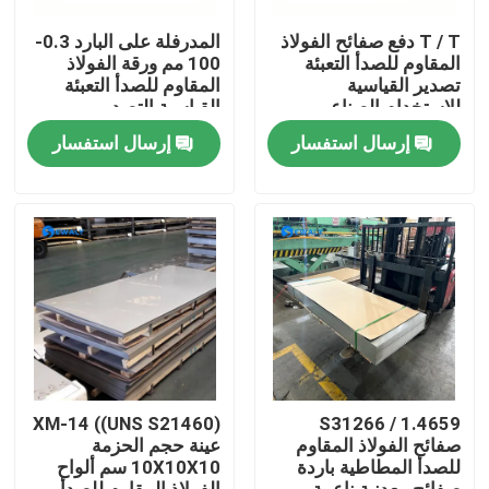
T / T دفع صفائح الفولاذ
المدرفلة على البارد 0.3-
حول بنا
المقاوم للصدأ التعبئة
100 مم ورقة الفولاذ
تصدير القياسية
المقاوم للصدأ التعبئة
للاستخدام الصناعي
القياسية التصدير
جولة في المعمل
إرسال استفسار
إرسال استفسار
ضبط الجودة
اتصل بنا
أخبار
جميع القضايا
XM-14 ((UNS S21460)
S31266 / 1.4659
صفائح الفولاذ المقاوم
عينة حجم الحزمة
للصدأ المطاطية باردة
10X10X10 سم ألواح
طلب اقتباس