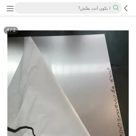
4
/
2