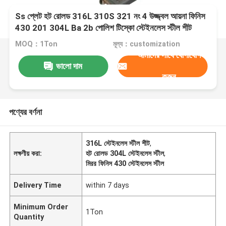
Ss প্লেট হট রোলড 316L 310S 321 নং 4 উজ্জ্বল আয়না ফিনিস
430 201 304L Ba 2b পোলিশ টিস্কো স্টেইনলেস স্টীল শীট
MOQ：1Ton
মূল্য：customization
আমাদের সাথে যোগাযোগ
ভালো দাম
করুন
পণ্যের বর্ণনা
316L স্টেইনলেস স্টীল শীট
,
লক্ষণীয় করা:
হট রোলড 304L স্টেইনলেস স্টীল
,
মিরর ফিনিস 430 স্টেইনলেস স্টীল
Delivery Time
within 7 days
Minimum Order
1Ton
Quantity