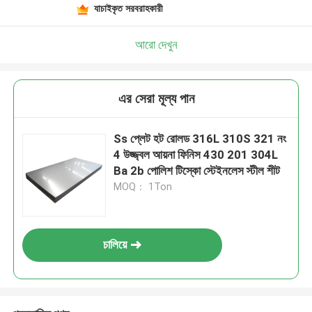
যাচাইকৃত সরবরাহকারী
আরো দেখুন
এর সেরা মূল্য পান
Ss প্লেট হট রোলড 316L 310S 321 নং
4 উজ্জ্বল আয়না ফিনিস 430 201 304L
Ba 2b পোলিশ টিস্কো স্টেইনলেস স্টীল শীট
MOQ： 1Ton
চালিয়ে