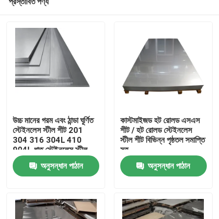
প্রস্তাবিত পণ্য
উচ্চ মানের গরম এবং ঠান্ডা ঘূর্ণিত
কাস্টমাইজড হট রোলড এসএস
স্টেইনলেস স্টীল শীট 201
শীট / হট রোলড স্টেইনলেস
304 316 304L 410
স্টীল শীট বিভিন্ন পৃষ্ঠতল সমাপ্তি
904L ধাতু স্টেইনলেস স্টীল
সহ
বাড়ি
প্লেট
অনুসন্ধান পাঠান
অনুসন্ধান পাঠান
পণ্য
ভিডিও