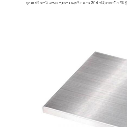
সুতরাং যদি আপনি আপনার প্রকল্পের জন্য উচ্চ মানের 304 স্টেইনলেস স্টীল শীট খুঁ