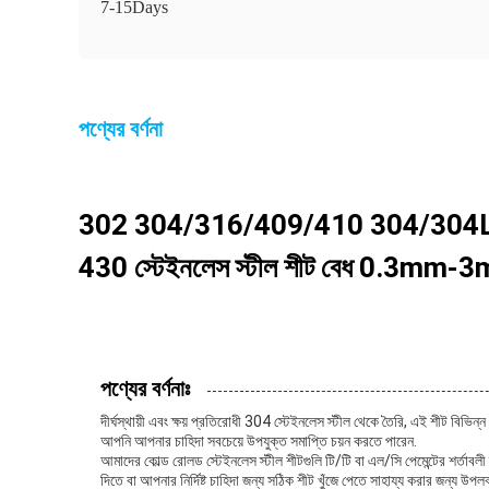
7-15Days
পণ্যের বর্ণনা
302 304/316/409/410 304/304L/3
430 স্টেইনলেস স্টীল শীট বেধ 0.3mm-3mm 
পণ্যের বর্ণনাঃ
দীর্ঘস্থায়ী এবং ক্ষয় প্রতিরোধী 304 স্টেইনলেস স্টীল থেকে তৈরি, এই শীট বিভি
আপনি আপনার চাহিদা সবচেয়ে উপযুক্ত সমাপ্তি চয়ন করতে পারেন.
আমাদের কোল্ড রোলড স্টেইনলেস স্টীল শীটগুলি টি/টি বা এল/সি পেমেন্টের শর্তা
দিতে বা আপনার নির্দিষ্ট চাহিদা জন্য সঠিক শীট খুঁজে পেতে সাহায্য করার জন্য উপলব