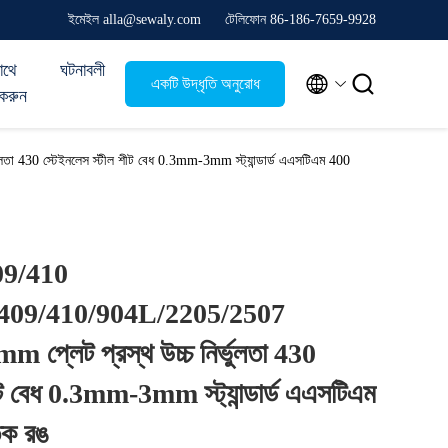
ইমেইল alla@sewaly.com
টেলিফোন 86-186-7659-9928
াথে
ঘটনাবলী


একটি উদ্ধৃতি অনুরোধ
করুন
করুন
30 স্টেইনলেস স্টীল শীট বেধ 0.3mm-3mm স্ট্যান্ডার্ড এএসটিএম 400
09/410
409/410/904L/2205/2507
্লেট প্রস্থ উচ্চ নির্ভুলতা 430
ীট বেধ 0.3mm-3mm স্ট্যান্ডার্ড এএসটিএম
িক রঙ