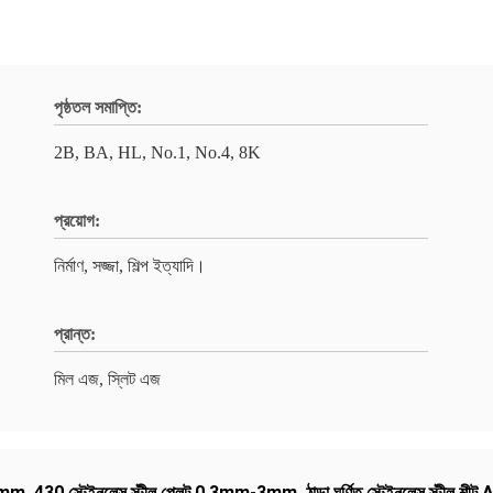
পৃষ্ঠতল সমাপ্তি:
2B, BA, HL, No.1, No.4, 8K
প্রয়োগ:
নির্মাণ, সজ্জা, শিল্প ইত্যাদি।
প্রান্ত:
মিল এজ, স্লিট এজ
00mm
,
430 স্টেইনলেস স্টীল প্লেট 0.3mm-3mm
,
ঠান্ডা ঘূর্ণিত স্টেইনলেস স্টীল শ