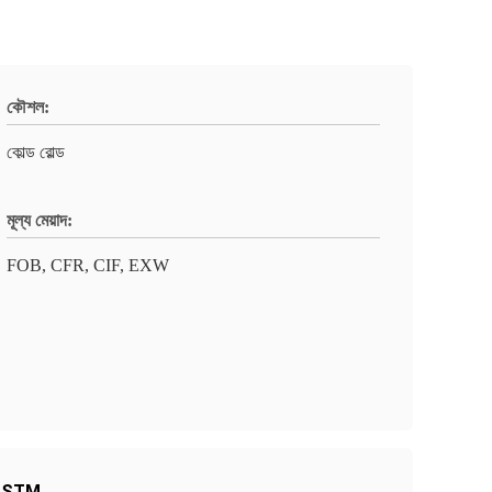
কৌশল:
কোল্ড রোল্ড
মূল্য মেয়াদ:
FOB, CFR, CIF, EXW
ীট ASTM