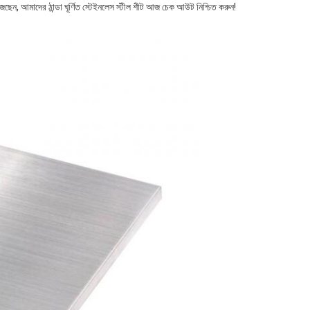
জছেন, আমাদের ঠান্ডা ঘূর্ণিত স্টেইনলেস স্টীল শীট আজ চেক আউট নিশ্চিত করুন!