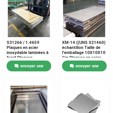
A propos de nous
Visite d'usine
S31266 / 1.4659
XM-14 ((UNS S21460)
Contrôle de la qualité
Plaques en acier
échantillon Taille de
inoxydable laminées à
l'emballage 10X10X10
froid Plaques
Cm Plaques en acier
Contact
métalliques à surface
inoxydable
envoyer une
envoyer une
lisse Parfaites pour
les machines
demande
demande
automobiles et les
nouvelles
composants
structurels
Tous les cas
Demande de soumission