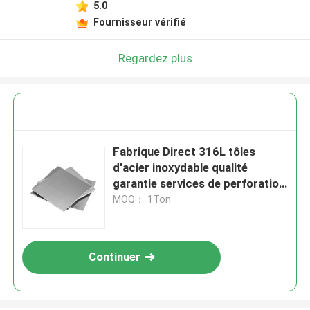
5.0
Fournisseur vérifié
Regardez plus
Fabrique Direct 316L tôles
d'acier inoxydable qualité
garantie services de perforation
de flexion laminé à froid EN 3mm
MOQ： 1Ton
Meilleur prix
Continuer