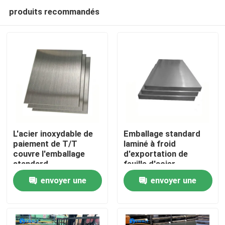
produits recommandés
L'acier inoxydable de
Emballage standard
paiement de T/T
laminé à froid
couvre l'emballage
d'exportation de
Aperçu
standard
feuille d'acier
d'exportation pour
inoxydable de 0.3-
envoyer une
envoyer une
l'usage industriel
100mm
Produits
demande
demande
Vidéos