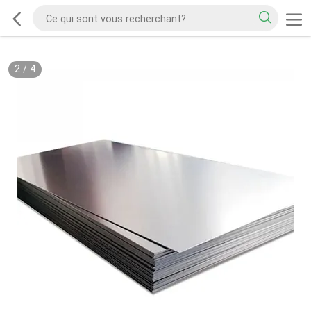
2
/
4