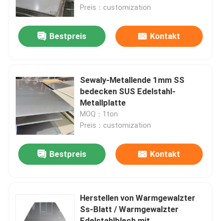
Preis：customization
Über uns
Bestpreis
Kontakt
Fabrik Tour
Sewaly-Metallende 1mm SS
Qualitätskontrolle
bedecken SUS Edelstahl-
Metallplatte
MOQ：1ton
Kontakt
Preis：customization
Nachrichten
Bestpreis
Kontakt
Alle Fälle
Herstellen von Warmgewalzter
Ss-Blatt / Warmgewalzter
Referenzen
Edelstahlblech mit