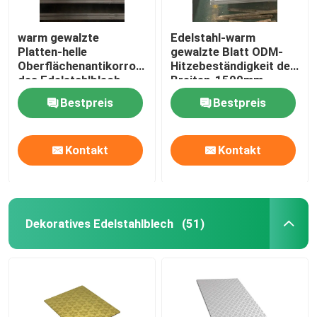
warm gewalzte
Edelstahl-warm
Platten-helle
gewalzte Blatt ODM-
Oberflächenantikorrosion
Hitzebeständigkeit der
des Edelstahlblech-
Breiten-1500mm
304N
Bestpreis
Bestpreis
Kontakt
Kontakt
Dekoratives Edelstahlblech
(51)