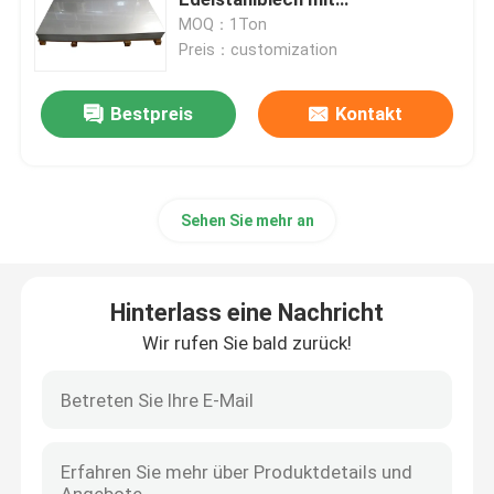
verschiedenen
MOQ：1Ton
Oberflächenveredelungen
Preis：customization
Edelstahlblech-Metall
Bestpreis
Kontakt
Kaltgewalztes Edelstahlblech
Warm gewalztes Edelstahlblech
Sehen Sie mehr an
Dekoratives Edelstahlblech
Hinterlass eine Nachricht
Kaltgewalzte Edelstahl-Spule
Wir rufen Sie bald zurück!
Warm gewalzte Edelstahl-Spule
Edelstahl-nahtloses Rohr