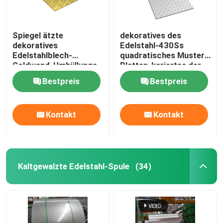
Spiegel ätzte
dekoratives des
dekoratives
Edelstahl-430Ss
Edelstahlblech-
quadratisches Muster
Goldwand-Umhüllungs-
Platten-kariertes der
Blatt
Stärke-1mm
Bestpreis
Bestpreis
Kontakt
Kontakt
Kaltgewalzte Edelstahl-Spule
(34)