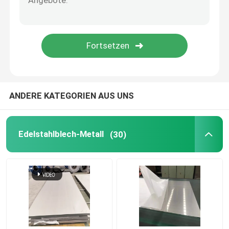
Edelstahl geschweißtes Rohr
Edelstahl-Rundeisen
Vierkantstangen aus Edelstahl
ANDERE KATEGORIEN AUS UNS
EdelstahlWalzdraht
Edelstahlblech-Metall
(30)
Edelstahl-Profil
Edelstahl-Diskette
Edelstahl-Streifen