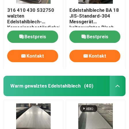
316 410 430 S32750
Edelstahlbleche BA 18
walzten
JIS-Standard-304
Edelstahlblech-
Messgerät
Korrosionsbeständigkeit
kaltgewalztes Blech
kalt
Bestpreis
Bestpreis
Kontakt
Kontakt
Warm gewalztes Edelstahlblech
(40)