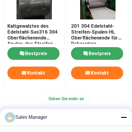
Kaltgewalztes des
201 304 Edelstahl-
Edelstahl-Sus316 304
Streifen-Spulen-HL
Oberflächenende
Oberflächenende für
Spulen-des Streifen-
Dekoration
2B
Bestpreis
Bestpreis
Kontakt
Kontakt
Sehen Sie mehr an
Sales Manager
Startseite
Über uns
Kontakt
Desktop Site
Sitemap
Privacy policy