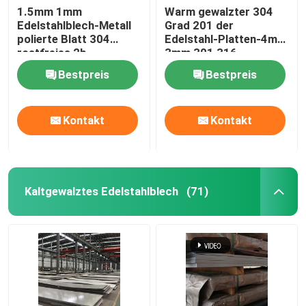
1.5mm 1mm
Warm gewalzter 304
Edelstahlblech-Metall
Grad 201 der
Edelstahlfitting
polierte Blatt 304
Edelstahl-Platten-4mm
rostfreies 2b
3mm 301 316
Bestpreis
Bestpreis
Kontakt
Kontakt
Kaltgewalztes Edelstahlblech
(71)