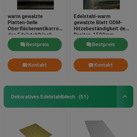
warm gewalzte
Edelstahl-warm
Platten-helle
gewalzte Blatt ODM-
Oberflächenantikorrosion
Hitzebeständigkeit der
des Edelstahlblech-
Breiten-1500mm
304N
Bestpreis
Bestpreis
Kontakt
Kontakt
Dekoratives Edelstahlblech
(51)