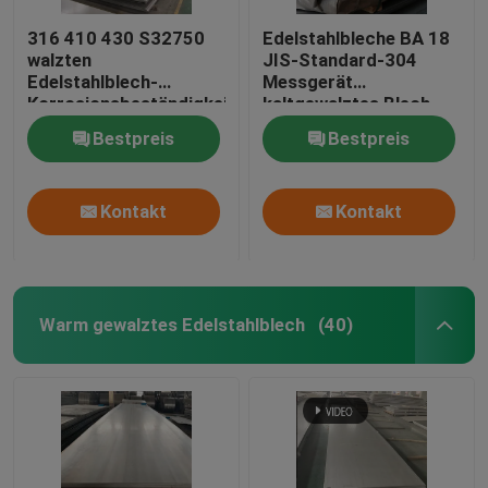
316 410 430 S32750
Edelstahlbleche BA 18
walzten
JIS-Standard-304
Edelstahlblech-
Messgerät
Korrosionsbeständigkeit
kaltgewalztes Blech
kalt
Bestpreis
Bestpreis
Kontakt
Kontakt
Warm gewalztes Edelstahlblech
(40)