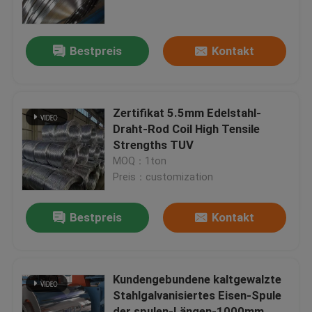
Über uns
Bestpreis
Kontakt
Fabrik Tour
Zertifikat 5.5mm Edelstahl-
Qualitätskontrolle
Draht-Rod Coil High Tensile
Strengths TUV
MOQ：1ton
Kontakt
Preis：customization
Nachrichten
Bestpreis
Kontakt
Alle Fälle
Kundengebundene kaltgewalzte
Stahlgalvanisiertes Eisen-Spule
Referenzen
der spulen-Längen-1000mm