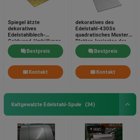
Spiegel ätzte
dekoratives des
dekoratives
Edelstahl-430Ss
Edelstahlblech-
quadratisches Muster
Goldwand-Umhüllungs-
Platten-kariertes der
Blatt
Stärke-1mm
Bestpreis
Bestpreis
Kontakt
Kontakt
Kaltgewalzte Edelstahl-Spule
(34)