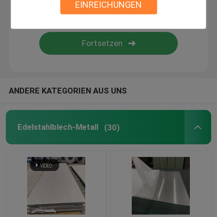
EINREICHUNGEN
Edelstahl geschweißtes Rohr
Edelstahl-Rundeisen
Vierkantstangen aus Edelstahl
ANDERE KATEGORIEN AUS UNS
EdelstahlWalzdraht
Edelstahlblech-Metall
(30)
Edelstahl-Profil
Edelstahl-Diskette
Edelstahl-Streifen