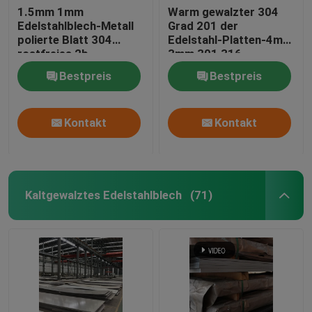
1.5mm 1mm
Warm gewalzter 304
Edelstahlblech-Metall
Grad 201 der
Edelstahlfitting
polierte Blatt 304
Edelstahl-Platten-4mm
rostfreies 2b
3mm 301 316
Bestpreis
Bestpreis
Kontakt
Kontakt
Kaltgewalztes Edelstahlblech
(71)