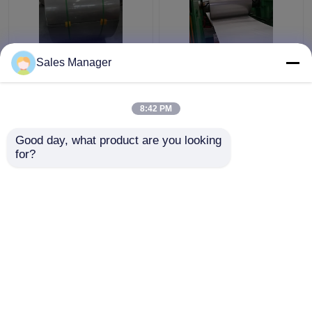
Kaltgewalztes des
201 304 Edelstahl-
Sales Manager
Edelstahl-Sus316 304
Streifen-Spulen-HL
Oberflächenende
Oberflächenende für
Spulen-des Streifen-
Dekoration
8:42 PM
2B
Bestpreis
Bestpreis
Good day, what product are you looking 
for?
Kontakt
Kontakt
Sehen Sie mehr an
Startseite
Über uns
Kontakt
Desktop Site
Sitemap
Privacy policy