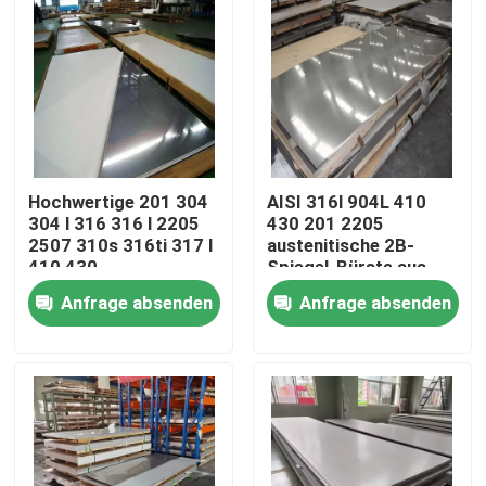
Hochwertige 201 304
AISI 316l 904L 410
304 l 316 316 l 2205
430 201 2205
2507 310s 316ti 317 l
austenitische 2B-
410 430
Spiegel-Bürste aus
Edelstahlplatte
Edelstahl
Anfrage absenden
Anfrage absenden
Startseite
Produkte
Videos