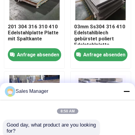
Über uns
201 304 316 310 410
03mm Ss304 316 410
Edelstahlplatte Platte
Edelstahlblech
Fabrik Tour
mit Spaltkante
gebürstet poliert
Edelstahlplatte
Anfrage absenden
Anfrage absenden
Qualitätskontrolle
Kontakt
Sales Manager
Nachrichten
8:50 AM
Alle Fälle
Good day, what product are you looking 
for?
Referenzen
Beschaffenheit aus
Aisi Ss 201 202 304