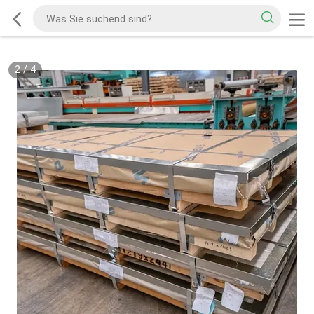
2
/
4