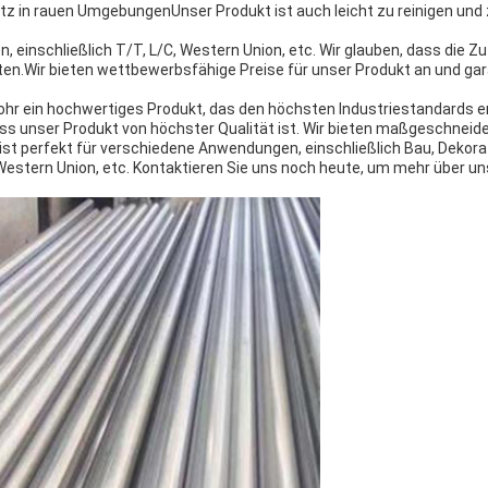
atz in rauen UmgebungenUnser Produkt ist auch leicht zu reinigen un
 einschließlich T/T, L/C, Western Union, etc. Wir glauben, dass die Z
ten.Wir bieten wettbewerbsfähige Preise für unser Produkt an und gar
r ein hochwertiges Produkt, das den höchsten Industriestandards e
ss unser Produkt von höchster Qualität ist. Wir bieten maßgeschneid
ist perfekt für verschiedene Anwendungen, einschließlich Bau, Dekora
, Western Union, etc. Kontaktieren Sie uns noch heute, um mehr über un