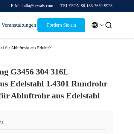
E-Mail alla@sewaly.com
TELEFON 86-186-7659-9928


Veranstaltungen
Fordern Sie ein
Zitat
l für Abluftrohr aus Edelstahl
ung G3456 304 316L
us Edelstahl 1.4301 Rundrohr
für Abluftrohr aus Edelstahl
na