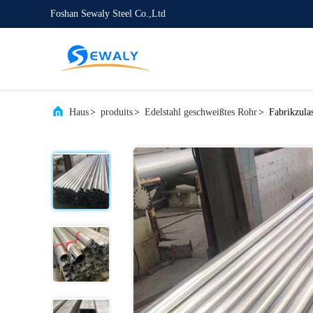
Foshan Sewaly Steel Co.,Ltd
Haus
>
produits
>
Edelstahl geschweißtes Rohr
>
Fabrikzula