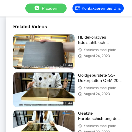
Plaudern
Kontaktieren Sie Uns
Related Videos
HL dekoratives
Edelstahlblech
kaltgewalzt für Bau
Stainless steel plate
August 24, 2023
00:44
Goldgebürstete SS-
Dekorplatten OEM 201
304 316 SGS-Zertifikat
Stainless steel plate
August 24, 2023
00:44
Geätzte
Farbbeschichtung des
Edelstahlblech-PVD mit
Stainless steel plate
verbiegendem