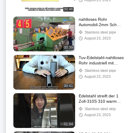
August 23, 2023
Schweißen
00:46
nahtloses Rohr
Automobil-2mm Sch
des Edelstahl-316L 80
Stainless steel pipe
SS leiten
August 23, 2023
00:39
Tuv-Edelstahl-nahtloses
Rohr industriell mit
getemperter
Stainless steel pipe
Oberflächenbehandlung
August 23, 2023
00:41
Edelstahl streift der 1
Zoll-310S 310 warm
gewalzte Oberfläche 8K
Stainless steel strip
der Stärke-3.0mm ab
August 23, 2023
01:04