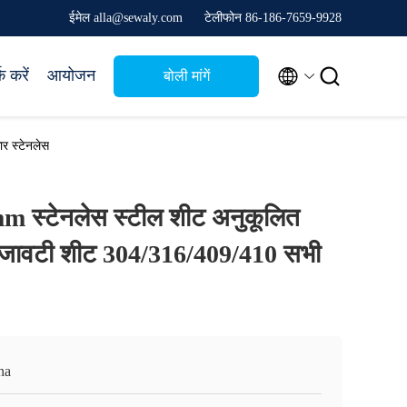
ईमेल alla@sewaly.com
टेलीफोन 86-186-7659-9928


क करें
आयोजन
बोली मांगें
र स्टेनलेस
स्टेनलेस स्टील शीट अनुकूलित
 सजावटी शीट 304/316/409/410 सभी
na