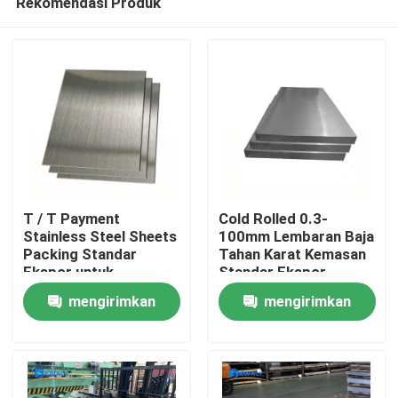
Rekomendasi Produk
T / T Payment
Cold Rolled 0.3-
Stainless Steel Sheets
100mm Lembaran Baja
Packing Standar
Tahan Karat Kemasan
Ekspor untuk
Standar Ekspor
Rumah
Penggunaan Industri
mengirimkan
mengirimkan
Produk
permintaan
permintaan
Video