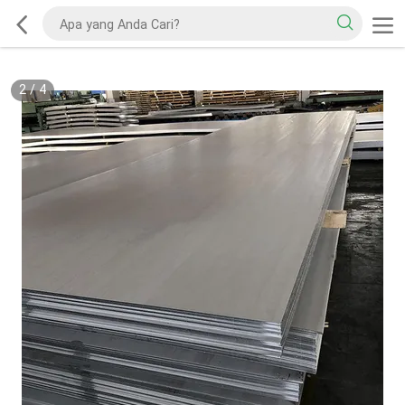
2
/
4