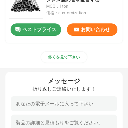
MOQ：1ton
価格：customization
ステンレス鋼の薄板金
ベストプライス
お問い合わせ
冷間圧延されたステンレス鋼 シート
つや出しのステンレス鋼 シート
多くを見て下さい
装飾的なステンレス鋼 シート
メッセージ
冷間圧延されたステンレス鋼のコイル
折り返しご連絡いたします！
つや出しのステンレス鋼のコイル
ステンレス鋼の継ぎ目が無い管