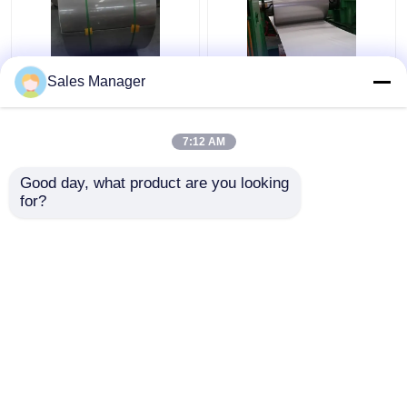
Sus316 304はステンレ
装飾のための表面の終
Sales Manager
ス鋼のコイルのストリ
わり201の304のステン
ップ2Bの表面の終わり
レス鋼のストリップの
を冷間圧延した
コイルのHLの
7:12 AM
ベストプライス
ベストプライス
Good day, what product are you looking 
for?
お問い合わせ
お問い合わせ
多くを見て下さい
ホーム
企業情報
お問い合わせ
Desktop Site
地図
プライバシーポリシー規約