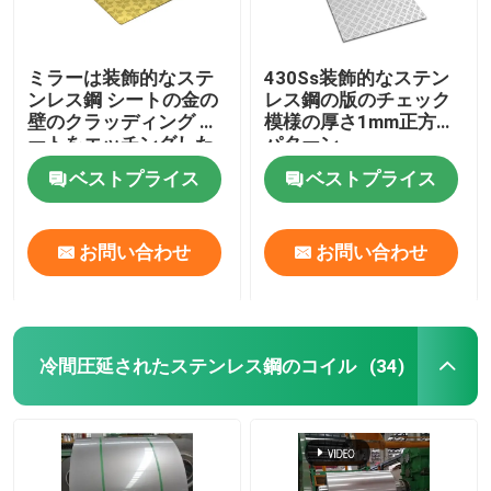
ミラーは装飾的なステ
430Ss装飾的なステン
ンレス鋼 シートの金の
レス鋼の版のチェック
壁のクラッディング シ
模様の厚さ1mm正方形
ートをエッチングした
パターン
ベストプライス
ベストプライス
お問い合わせ
お問い合わせ
冷間圧延されたステンレス鋼のコイル
(34)