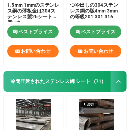
1.5mm 1mmのステンレ
つや出しの304ステン
ス鋼の薄板金は304ス
レス鋼の版4mm 3mm
ステンレス鋼の管付属品
テンレス製2bシートを
の等級201 301 316
磨いた
ベストプライス
ベストプライス
お問い合わせ
お問い合わせ
冷間圧延されたステンレス鋼 シート
(71)