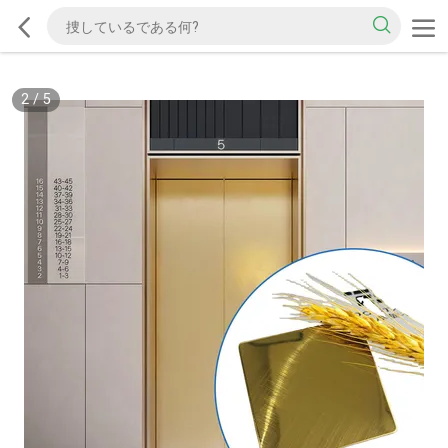
2
/
5