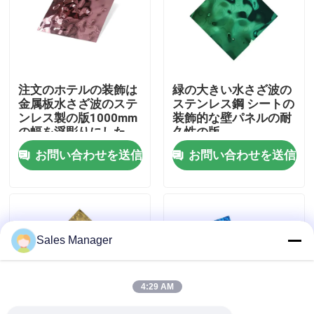
企業情報
会社案内
注文のホテルの装飾は
緑の大きい水さざ波の
金属板水さざ波のステ
ステンレス鋼 シートの
ンレス製の版1000mm
装飾的な壁パネルの耐
品質管理
の幅を浮彫りにした
久性の版
お問い合わせを送信
お問い合わせを送信
お問い合わせ
ニュース
Sales Manager
すべての場合
4:29 AM
見積依頼