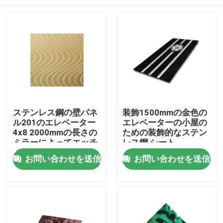
ステンレス鋼の壁パネ
装飾1500mmの金色の
ル201のエレベーター
エレベーターの小屋の
4x8 2000mmの長さの
ための装飾的なステン
ミラーによってエッチ
レス鋼 シート
ングされる版
ホーム
お問い合わせを送信
お問い合わせを送信
製品
ビデオ