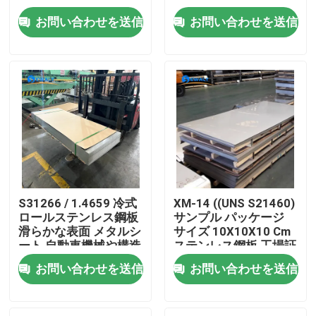
お問い合わせを送信
お問い合わせを送信
企業情報
会社案内
品質管理
お問い合わせ
S31266 / 1.4659 冷式
XM-14 ((UNS S21460)
ロールステンレス鋼板
サンプル パッケージ
ニュース
滑らかな表面 メタルシ
サイズ 10X10X10 Cm
ート 自動車機械や構造
ステンレス鋼板 工場証
部品に最適
明書 設計された金属シ
すべての場合
お問い合わせを送信
お問い合わせを送信
ート
見積依頼