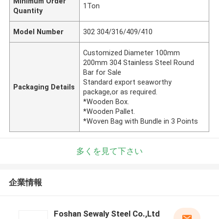
Minimum Order
1Ton
Quantity
Model Number
302 304/316/409/410
Customized Diameter 100mm
200mm 304 Stainless Steel Round
Bar for Sale
Standard export seaworthy
Packaging Details
package,or as required.
*Wooden Box.
*Wooden Pallet.
*Woven Bag with Bundle in 3 Points
多くを見て下さい
企業情報
Foshan Sewaly Steel Co.,Ltd