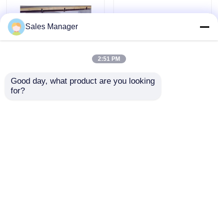
ステンレス鋼の薄板金
Sales Manager
冷間圧延されたステンレス鋼 シート
2:51 PM
Good day, what product are you looking 
つや出しのステンレス鋼 シート
for?
プレンチャス・デ・ア
工場直結 316Lステン
セロ 不酸化 0.3mm
レス鋼板 品質保証 折
201 304 316 430 302
りたたみ パンシング
装飾的なステンレス鋼 シート
304/316/4 グレード
サービス 冷たいロール
2b 完成 冷式ロールス
EN 3mm 最高価格
お問い合わせを送信
お問い合わせを送信
テンレス・シート 価格
冷間圧延されたステンレス鋼のコイル
ホーム
企業情報
お問い合わせ
Desktop Site
つや出しのステンレス鋼のコイル
地図
プライバシーポリシー規約
ステンレス鋼の継ぎ目が無い管