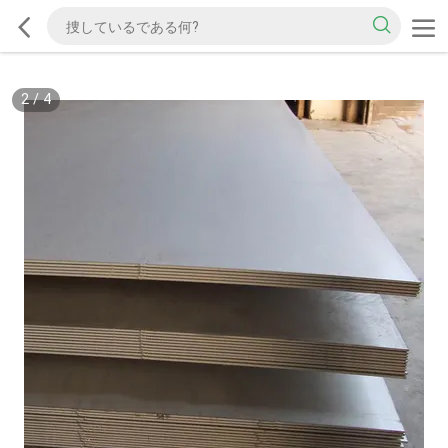
2
/
4