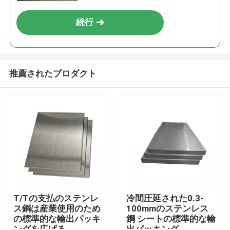
続行
推薦されたプロダクト
ホーム
製品
T/Tの支払のステンレ
冷間圧延された0.3-
ス鋼は産業使用のため
100mmのステンレス
の標準的な輸出パッキ
鋼 シートの標準的な輸
ビデオ
ングを広げる
出パッキング