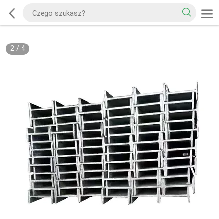
2
/
4