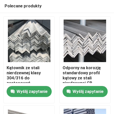
Polecane produkty
Kątownik ze stali
Odporny na korozję
nierdzewnej klasy
standardowy profil
304/316 do
kątowy ze stali
Dom
zastosowań
nierdzewnej GB
budowlanych
Wyślij zapytanie
Wyślij zapytanie
Produkty
Filmy