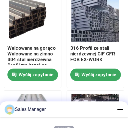
O nas
Wycieczka po fabryce
Walcowane na gorąco
316 Profil ze stali
Kontrola jakości
Walcowane na zimno
nierdzewnej CIF CFR
304 stal nierdzewna
FOB EX-WORK
Profil ms kanał ss
Skontaktuj się z nami
kanał
Wyślij zapytanie
Wyślij zapytanie
Aktualności
Wszystkie przypadki
Sales Manager
Poprosić o wycenę