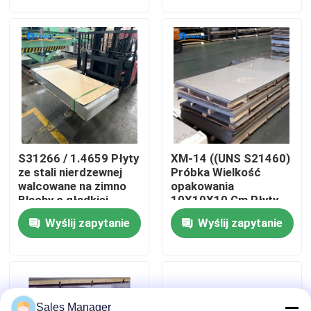
O nas
Wycieczka po fabryce
Kontrola jakości
S31266 / 1.4659 Płyty
XM-14 ((UNS S21460)
Skontaktuj się z nami
ze stali nierdzewnej
Próbka Wielkość
walcowane na zimno
opakowania
Blachy o gładkiej
10X10X10 Cm Płyty
powierzchni, idealne
ze stali nierdzewnej
Aktualności
Wyślij zapytanie
Wyślij zapytanie
do maszyn
Certyfikat młyny
samochodowych i
Arkusze metalowe
elementów
Zaprojektowane
Wszystkie przypadki
konstrukcyjnych
Poprosić o wycenę
Sales Manager