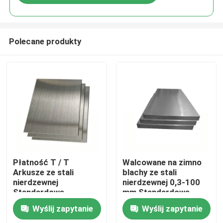
Polecane produkty
Dom
Płatność T / T
Walcowane na zimno
Arkusze ze stali
blachy ze stali
nierdzewnej
nierdzewnej 0,3-100
Produkty
Standardowe
mm Standardowe
opakowanie
opakowanie
Wyślij zapytanie
Wyślij zapytanie
eksportowe do użytku
eksportowe
Filmy
przemysłowego