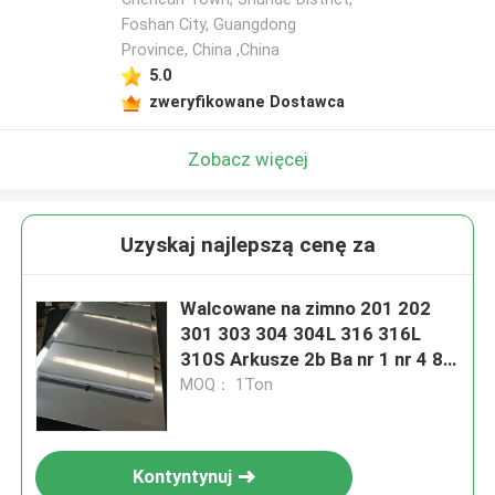
Foshan City, Guangdong
Province, China ,China
5.0
zweryfikowane Dostawca
Zobacz więcej
Uzyskaj najlepszą cenę za
Walcowane na zimno 201 202
301 303 304 304L 316 316L
310S Arkusze 2b Ba nr 1 nr 4 8K
Wykończenie 401 409 410 430
MOQ： 1Ton
Arkusz metalowy
Kontyntynuj