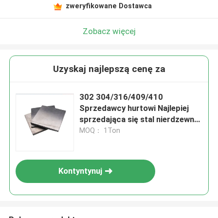
zweryfikowane Dostawca
Zobacz więcej
Uzyskaj najlepszą cenę za
302 304/316/409/410
Sprzedawcy hurtowi Najlepiej
sprzedająca się stal nierdzewna
304L 316L 316Ti Płytka 2B
MOQ： 1Ton
Powierzchnia Niestandardowe
cięcie spawanie Fabrykacja
blacha nierdzewna
Kontyntynuj