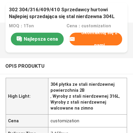
302 304/316/409/410 Sprzedawcy hurtowi
Najlepiej sprzedająca się stal nierdzewna 304L
316L 316Ti Płytka 2B Powierzchnia
MOQ：1Ton
Cena：customization
Niestandardowe cięcie spawanie Fabrykacja
Skontaktuj się z
blacha nierdzewna
Najlepsza cena
nami
OPIS PRODUKTU
304 płytka ze stali nierdzewnej
powierzchnia 2B
High Light:
,
Wyroby z stali nierdzewnej 316L
,
Wyroby z stali nierdzewnej
walcowane na zimno
Cena
customization