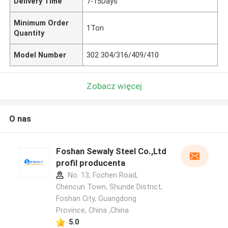
Delivery Time
7-15Days
Minimum Order
1Ton
Quantity
Model Number
302 304/316/409/410
Zobacz więcej
O nas
Foshan Sewaly Steel Co.,Ltd
profil producenta
No. 13, Fochen Road,
Chencun Town, Shunde District,
Foshan City, Guangdong
Province, China ,China
5.0