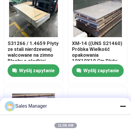
O nas
Wycieczka po fabryce
S31266 / 1.4659 Płyty
XM-14 ((UNS S21460)
ze stali nierdzewnej
Próbka Wielkość
Kontrola jakości
walcowane na zimno
opakowania
Blachy o gładkiej
10X10X10 Cm Płyty
powierzchni, idealne
ze stali nierdzewnej
Wyślij zapytanie
Wyślij zapytanie
Skontaktuj się z nami
do maszyn
Certyfikat młyny
samochodowych i
Arkusze metalowe
elementów
Zaprojektowane
konstrukcyjnych
Aktualności
Sales Manager
Wszystkie przypadki
11:08 AM
Poprosić o wycenę