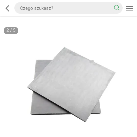
2
/
5