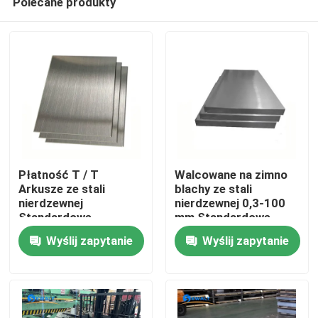
Polecane produkty
Płatność T / T
Walcowane na zimno
Arkusze ze stali
blachy ze stali
nierdzewnej
nierdzewnej 0,3-100
Standardowe
mm Standardowe
Dom
opakowanie
opakowanie
Wyślij zapytanie
Wyślij zapytanie
eksportowe do użytku
eksportowe
przemysłowego
Produkty
Filmy