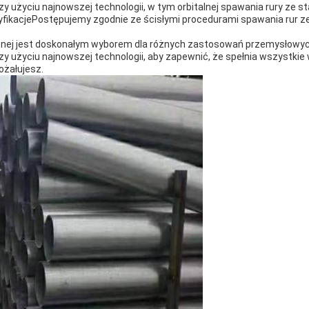
y użyciu najnowszej technologii, w tym orbitalnej spawania rury ze sta
yfikacjePostępujemy zgodnie ze ścisłymi procedurami spawania rur ze 
zewnej jest doskonałym wyborem dla różnych zastosowań przemysło
zy użyciu najnowszej technologii, aby zapewnić, że spełnia wszystki
ożałujesz.