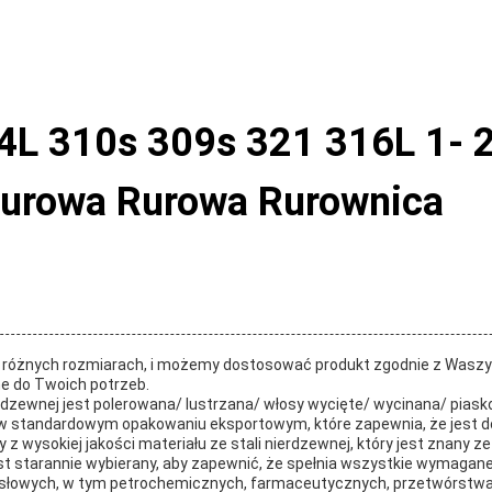
L 310s 309s 321 316L 1- 
urowa Rurowa Rurownica
w różnych rozmiarach, i możemy dostosować produkt zgodnie z Waszym
e do Twoich potrzeb.
erdzewnej jest polerowana/ lustrzana/ włosy wycięte/ wycinana/ pias
ny w standardowym opakowaniu eksportowym, które zapewnia, że jest 
 z wysokiej jakości materiału ze stali nierdzewnej, który jest znany 
est starannie wybierany, aby zapewnić, że spełnia wszystkie wymagane
owych, w tym petrochemicznych, farmaceutycznych, przetwórstwa ż