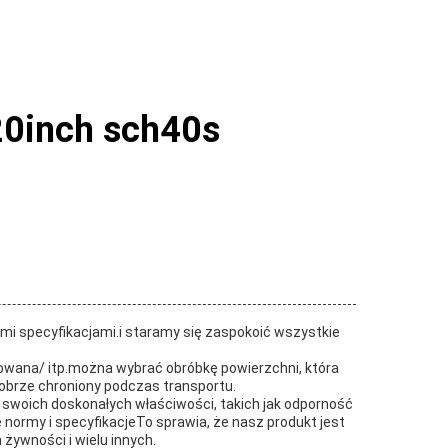
20inch sch40s
i specyfikacjami.i staramy się zaspokoić wszystkie
kowana/ itp.można wybrać obróbkę powierzchni, która
dobrze chroniony podczas transportu.
ze swoich doskonałych właściwości, takich jak odporność
 normy i specyfikacjeTo sprawia, że nasz produkt jest
ywności i wielu innych.