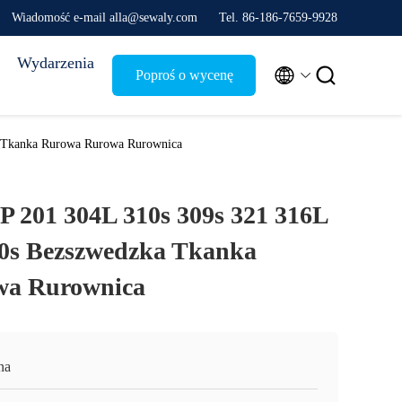
Wiadomość e-mail alla@sewaly.com
Tel. 86-186-7659-9928
Wydarzenia


Poproś o wycenę
a Tkanka Rurowa Rurowa Rurownica
 201 304L 310s 309s 321 316L
40s Bezszwedzka Tkanka
wa Rurownica
na