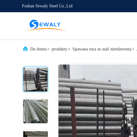
Foshan Sewaly Steel Co.,Ltd
Do domu
>
produkty
>
Spawana rura ze stali nierdzewnej
>