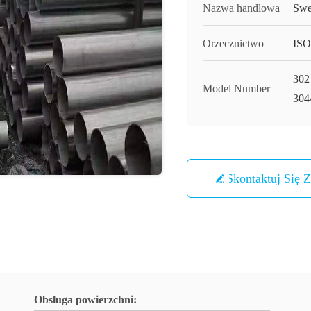
Nazwa handlowa
Swe
Orzecznictwo
ISO
302
Model Number
304
Skontaktuj Się 
Obsługa powierzchni: