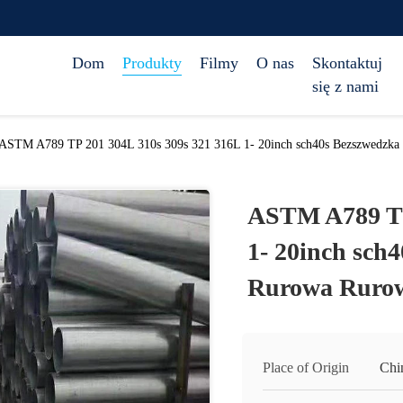
Dom
Produkty
Filmy
O nas
Skontaktuj
się z nami
ASTM A789 TP 201 304L 310s 309s 321 316L 1- 20inch sch40s Bezszwedzk
ASTM A789 TP
1- 20inch sch
Rurowa Ruro
Place of Origin
Chi