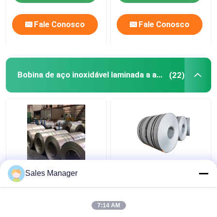
Fale Conosco
Fale Conosco
Bobina de aço inoxidável laminada a alta temperatura
(22)
Categoria 201
Diâmetro de aço
Sales Manager
certificado de aço
inoxidável padrão
inoxidável laminado a
200mm da borda da
alta temperatura do
régua da bobina
7:14 AM
TUV de 202 304 tiras
laminada a alta