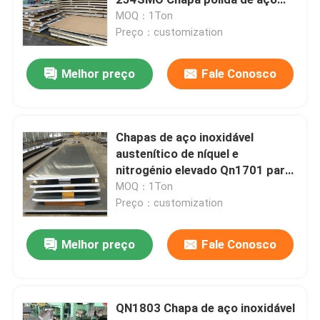
inoxidável
MOQ：1Ton
Preço：customization
Metal de folhas de aço inoxidável
Melhor preço
Fale Conosco
Folha de aço inoxidável laminada
Folha de aço inoxidável laminada a alta temperatura
Chapas de aço inoxidável
austenítico de níquel e
nitrogénio elevado Qn1701 para
Folha de aço inoxidável decorativa
elevadores
MOQ：1Ton
Preço：customization
Bobina de aço inoxidável laminada
Melhor preço
Fale Conosco
Bobina de aço inoxidável laminada a alta temperatura
QN1803 Chapa de aço inoxidável
Tubulação sem emenda de aço inoxidável