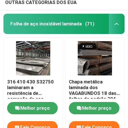
OUTRAS CATEGORIAS DOS EUA
Folha de aço inoxidável laminada
(71)
316 410 430 S32750
Chapa metálica
laminaram a
laminada dos
resistência de
VAGABUNDOS 18 das
corrosão de aço
folhas do padrão 304
inoxidável da folha
de JIS calibre de aço
Melhor preço
Melhor preço
inoxidável
Fale Conosco
Fale Conosco