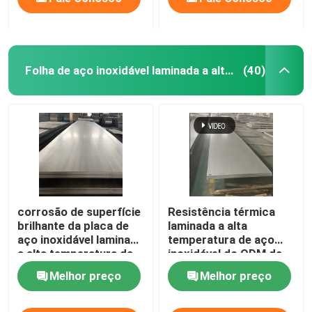
Folha de aço inoxidável laminada a alta temperatura
(40)
corrosão de superfície
Resistência térmica
brilhante da placa de
laminada a alta
aço inoxidável laminada
temperatura de aço
a alta temperatura da
inoxidável do ODM da
folha 304N anti
folha da largura
Melhor preço
Melhor preço
1500mm