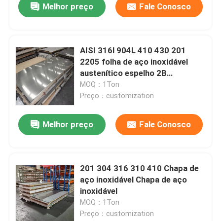
Melhor preço
Fale Conosco
AISI 316l 904L 410 430 201
2205 folha de aço inoxidável
austenítico espelho 2B
escovado
MOQ：1Ton
Preço：customization
Melhor preço
Fale Conosco
201 304 316 310 410 Chapa de
aço inoxidável Chapa de aço
inoxidável
MOQ：1Ton
Preço：customization