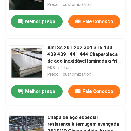
Preço：customization
Quem Somos
Melhor preço
Fale Conosco
Fábrica
Aisi Ss 201 202 304 316 430
Controle de Qualidade
409 409 l 441 444 Chapa/placa
de aço inoxidável laminada a frio
2B
MOQ：1Ton
Fale Conosco
Preço：customization
notícias
Melhor preço
Fale Conosco
Todos os casos
Chapa de aço especial
resistente à ferrugem avançada
Pedir um orçamento
254SMO Chapa polida de aço