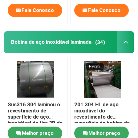
Fale Conosco
Fale Conosco
Bobina de aço inoxidável laminada
(34)
Sus316 304 laminou o
201 304 HL de aço
revestimento de
inoxidável do
superfície de aço
revestimento de
inoxidável da tira 2B da
superfície da bobina da
bobina
tira para a decoração
Melhor preço
Melhor preço