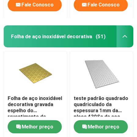
Fale Conosco
Fale Conosco
Folha de aço inoxidável decorativa
(51)
Folha de aço inoxidável
teste padrão quadrado
decorativa gravada
quadriculado da
espelho do
espessura 1mm da
revestimento da
placa 430Ss de aço
parede do ouro da
inoxidável decorativa
Melhor preço
Melhor preço
folha