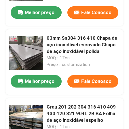
Melhor preço
Fale Conosco
03mm Ss304 316 410 Chapa de
aço inoxidável escovada Chapa
de aço inoxidável polida
MOQ：1Ton
Preço：customization
Melhor preço
Fale Conosco
Casa
Grau 201 202 304 316 410 409
Produtos
430 420 321 904L 2B BA Folha
de aço inoxidável espelho
Vídeos
MOQ：1Ton