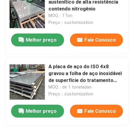
austenítico de alta resistência
contendo nitrogênio
tubulação soldada de aço inoxidável
MOQ：1Ton
Preço：customization
Barras redondas de aço inoxidável
Melhor preço
Fale Conosco
Barras quadradas de aço inoxidável
A placa de aço do ISO 4x8
Fio Rod de aço inoxidável
gravou a folha de aço inoxidável
de superfície do tratamento
5mm
MOQ：de 1 toneladas
Perfil de aço inoxidável
Preço：customization
Disco de aço inoxidável
Melhor preço
Fale Conosco
Tiras de aço inoxidável