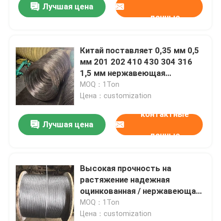
Лучшая цена
данные
Китай поставляет 0,35 мм 0,5
мм 201 202 410 430 304 316
1,5 мм нержавеющая
проволока
MOQ：1Ton
Цена：customization
контактные
Лучшая цена
данные
Высокая прочность на
растяжение надежная
оцинкованная / нержавеющая
стальная проволока /
MOQ：1Ton
стальные проволочные
Цена：customization