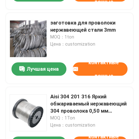
данные
заготовка для проволоки
нержавеющей стали 3mm
MOQ：1ton
Цена：customization
контактные
Лучшая цена
данные
Aisi 304 201 316 Яркий
обжариваемый нержавеющий
304 проволока 0,50 мм
пружинная проволока 316l
MOQ：1Ton
жесткая трость проволока
Цена：customization
контактные