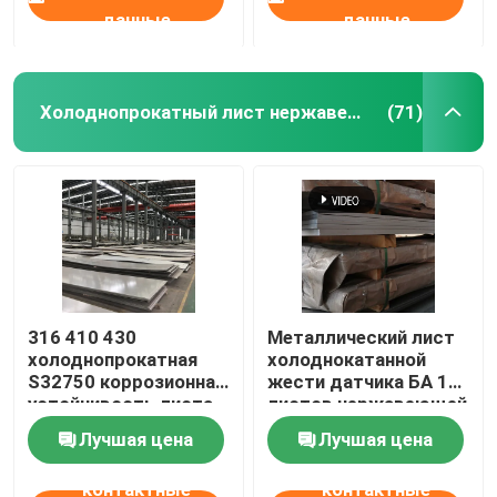
данные
данные
Холоднопрокатный лист нержавеющей стали
(71)
316 410 430
Металлический лист
холоднопрокатная
холоднокатанной
S32750 коррозионная
жести датчика БА 18
устойчивость листа
листов нержавеющей
нержавеющей стали
стали стандарта 304
Лучшая цена
Лучшая цена
JIS
контактные
контактные