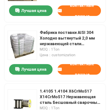
стержни
контактные
Лучшая цена
данные
Фабрика поставки AISI 304
Холодно вытянутый 2,0 мм
нержавеющей стали
проволока Стержень для
MOQ：1Ton
строительства
Цена：customization
контактные
Лучшая цена
данные
Главная страница
1.4105 1.4104 X6CrMoS17
Продукция
X14CrMoS17 Нержавеющая
сталь Бесшовный сварочный
проволочный стержень Цена
Ролики
MOQ：1Ton