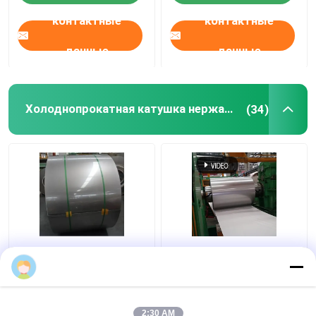
контактные
контактные
данные
данные
Холоднопрокатная катушка нержавеющей стали
(34)
Холоднопрокатный
финиш ГЕКТОЛИТРА
финиш прокладки 2B
катушки прокладки
Sales Manager
катушки
нержавеющей стали
нержавеющей стали
201 304
Sus316 304
поверхностный для
2:30 AM