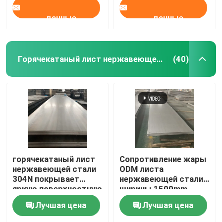
данные
данные
Горячекатаный лист нержавеющей стали
(40)
горячекатаный лист
Сопротивление жары
нержавеющей стали
ODM листа
304N покрывает
нержавеющей стали
яркую поверхностную
ширины 1500mm
анти- корозию
горячекатаное
Лучшая цена
Лучшая цена