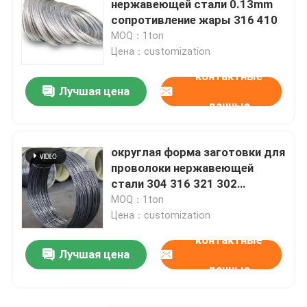
нержавеющей стали 0.13mm
сопротивление жары 316 410
труба сваренная нержавеющей сталью
MOQ：1ton
Цена：customization
контактные
Адвокатуры нержавеющей стали круглые
Лучшая цена
данные
Квадратные стержни из нержавеющей стали
округлая форма заготовки для
Заготовка для проволоки нержавеющей стали
проволоки нержавеющей
стали 304 316 321 302
сваривая
MOQ：1ton
Профиль нержавеющей стали
Цена：customization
контактные
Диск нержавеющей стали
Лучшая цена
данные
Прокладки нержавеющей стали