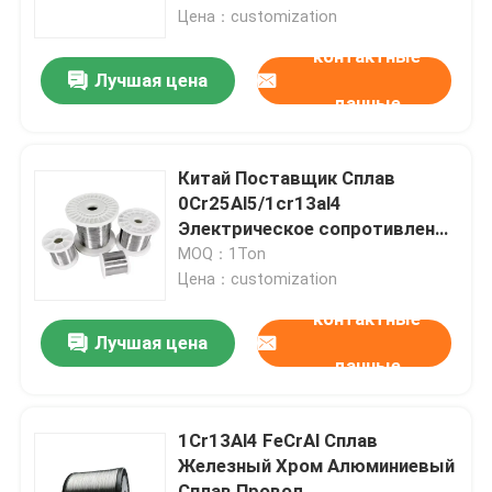
за тонну
Цена：customization
контактные
О Компании
Лучшая цена
данные
Наша фабрика
Китай Поставщик Сплав
контроль качества
0Cr25Al5/1cr13al4
Электрическое сопротивление
нагреву Плоская проволока
MOQ：1Ton
контактные данные
Плетённая проволочная сетка
Цена：customization
Для промышленности
контактные
Новости
Лучшая цена
данные
Все случаи
1Cr13Al4 FeCrAl Сплав
Железный Хром Алюминиевый
Отправить запрос
Сплав Провод