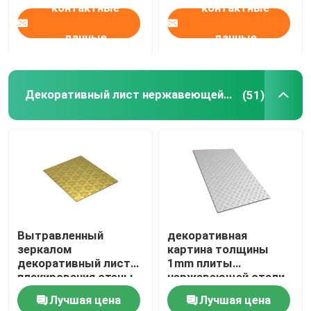
контактные
контактные
данные
данные
Декоративный лист нержавеющей стали
(51)
Вытравленный
декоративная
зеркалом
картина толщины
декоративный лист
1mm плиты
плакирования стены
нержавеющей стали
золота листа
430Ss Checkered
Лучшая цена
Лучшая цена
нержавеющей стали
квадратная