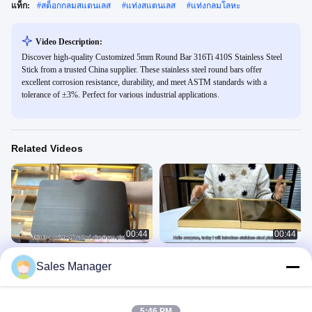
แท็ก:
#
สต็อกกลมสแตนเลส
#
แท่งสแตนเลส
#
แท่งกลมโลหะ
Video Description:
Discover high-quality Customized 5mm Round Bar 316Ti 410S Stainless Steel
Stick from a trusted China supplier. These stainless steel round bars offer
excellent corrosion resistance, durability, and meet ASTM standards with a
tolerance of ±3%. Perfect for various industrial applications.
Related Videos
00:44
00:44
แผ่นเหล็กสแตนเลสตกแต่ง HL รีดเย็น
แผ่นตกแต่ง Ss ขัดทอง OEM 201 304
Sales Manager
สำหรับงานก่อสร้าง
316 ใบรับรอง SGS
Stainless Steel Plate
Stainless Steel Plate
August 24, 2023
August 24, 2023
5:46 PM