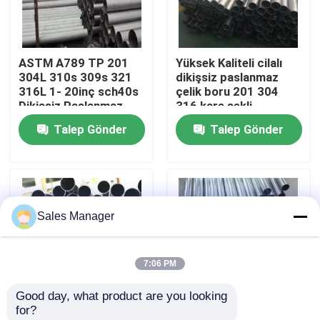
Hakkımızda
ASTM A789 TP 201
Yüksek Kaliteli cilalı
304L 310s 309s 321
dikişsiz paslanmaz
Fabrika turu
316L 1- 20inç sch40s
çelik boru 201 304
Dikişsiz Paslanmaz
316 kare şekli
Çelik Tüp Kesme Ve
kaynaklanabilir 904L
Talep Gönder
Talep Gönder
Kalite kontrol
Eğme Servisi
409L çelik boru
JIS/EN/ASIS
standartları
Bize ulaşın
Sales Manager
Haberler
7:06 PM
Tüm servis talepleri
Good day, what product are you looking 
for?
Teklif isteği
Boru 304 201 310s
Yüksek Kaliteli