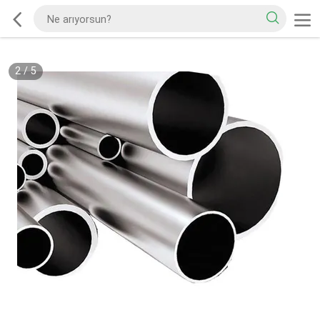
2
/
5