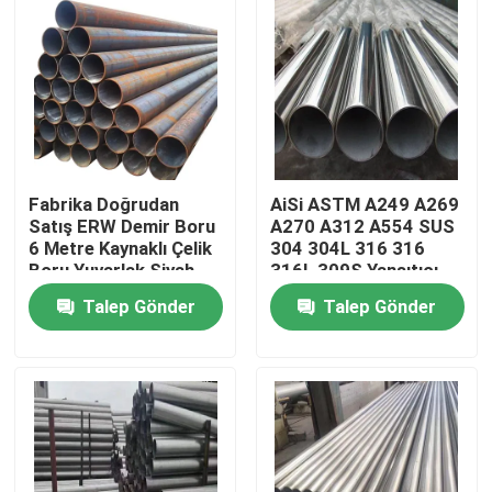
Fabrika Doğrudan
AiSi ASTM A249 A269
Satış ERW Demir Boru
A270 A312 A554 SUS
6 Metre Kaynaklı Çelik
304 304L 316 316
Boru Yuvarlak Siyah
316L 309S Yansıtıcı
Karbon Çelik Boru
cilalı kare yuvarlak
Talep Gönder
Talep Gönder
kaynaklı paslanmaz
çelik boru borusu
Ana sayfa
Ürünler
VİDEOLAR