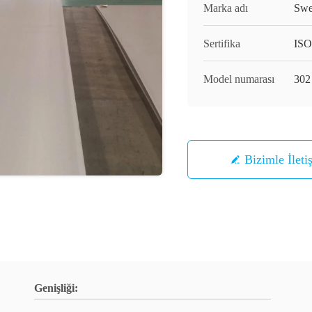
Marka adı
Swe
Sertifika
ISO
Model numarası
302
Bizimle İleti
Genişliği: