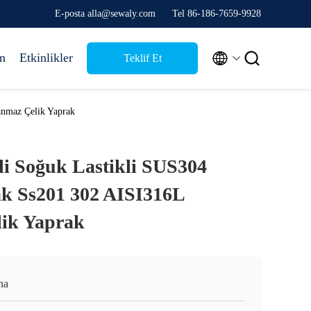
E-posta alla@sewaly.com
Tel 86-186-7659-9928


ın
Etkinlikler
Teklif Et
anmaz Çelik Yaprak
li Soğuk Lastikli SUS304
k Ss201 302 AISI316L
lik Yaprak
na