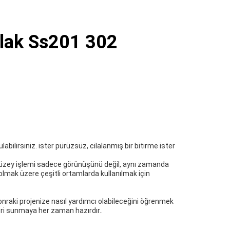
Plak Ss201 302
abilirsiniz. ister pürüzsüz, cilalanmış bir bitirme ister
 yüzey işlemi sadece görünüşünü değil, aynı zamanda
l olmak üzere çeşitli ortamlarda kullanılmak için
nraki projenize nasıl yardımcı olabileceğini öğrenmek
eri sunmaya her zaman hazırdır..