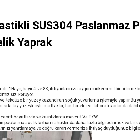
Lastikli SUS304 Paslanmaz 
lik Yaprak
 ile.1Hayır, hayır.4, ve 8K, ihtiyaçlarınıza uygun mükemmel bir bitirme bul
imiz sizi koruyor.
ve tekdüze bir yüzey kazandıran soğuk yuvarlama işlemiyle yapılır.Bu
lenmesi kolay yüzeyleriyle mutfaklar, hastaneler ve laboratuvarlar da dahi
çeşitli boyutlarda ve kalınlıklarda mevcut.Ve EXW .
 paslanmaz çelik levhamız hakkında daha fazla bilgi edinmek ve bir so
rınızı yanıtlamaya ve doğru kararı vermenize ihtiyaç duyduğunuz bilgil