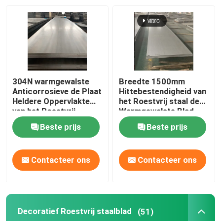
Over ons
Fabrieksreis
304N warmgewalste
Breedte 1500mm
Kwaliteitscontrole
Anticorrosieve de Plaat
Hittebestendigheid van
Heldere Oppervlakte
het Roestvrij staal de
van het Roestvrij
Warmgewalste Blad
staalblad
ODM
Contacteer ons
Beste prijs
Beste prijs
nieuws
Contacteer ons
Contacteer ons
Alle Gevallen
Decoratief Roestvrij staalblad
(51)
Vraag een offerte aan