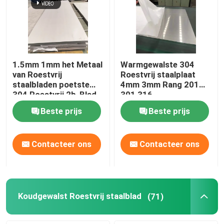
1.5mm 1mm het Metaal
Warmgewalste 304
van Roestvrij
Roestvrij staalplaat
staalbladen poetste
4mm 3mm Rang 201
304 Roestvrij 2b-Blad
301 316
op
Beste prijs
Beste prijs
Contacteer ons
Contacteer ons
Koudgewalst Roestvrij staalblad
(71)