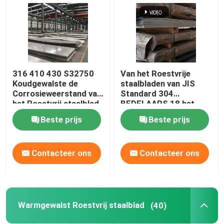
316 410 430 S32750
Van het Roestvrije
Koudgewalste de
staalbladen van JIS
Corrosieweerstand van
Standard 304
het Roestvrij staalblad
BEDELAARS 18 het
Metaal van het Maat
Beste prijs
Beste prijs
Koudgewalste Blad
Contacteer ons
Contacteer ons
Thuis
Producten
Warmgewalst Roestvrij staalblad
(40)
Videos