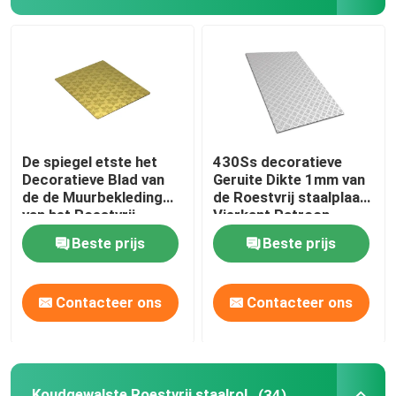
Het Metaal van roestvrij staalbladen
Koudgewalst Roestvrij staalblad
Warmgewalst Roestvrij staalblad
De spiegel etste het
430Ss decoratieve
Decoratieve Blad van
Geruite Dikte 1mm van
de de Muurbekleding
de Roestvrij staalplaat
Decoratief Roestvrij staalblad
van het Roestvrij
Vierkant Patroon
staalblad Gouden
Beste prijs
Beste prijs
Koudgewalste Roestvrij staalrol
Contacteer ons
Contacteer ons
Warmgewalste Roestvrij staalrol
Roestvrij staalnaadloze buis
Koudgewalste Roestvrij staalrol
(34)