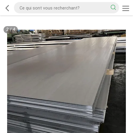
2
/
4