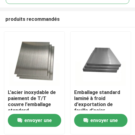
produits recommandés
L'acier inoxydable de
Emballage standard
Aperçu
paiement de T/T
laminé à froid
couvre l'emballage
d'exportation de
standard
feuille d'acier
Produits
d'exportation pour
inoxydable de 0.3-
envoyer une
envoyer une
l'usage industriel
100mm
demande
demande
Vidéos