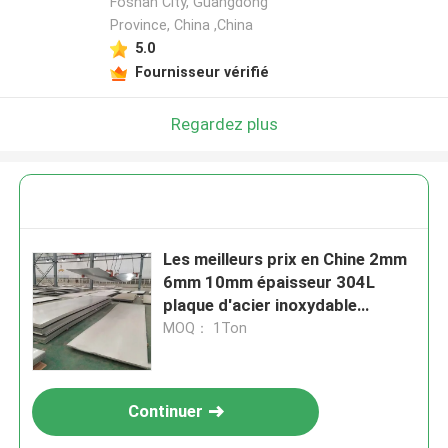
Foshan City, Guangdong
Province, China ,China
5.0
Fournisseur vérifié
Regardez plus
Les meilleurs prix en Chine 2mm
6mm 10mm épaisseur 304L
plaque d'acier inoxydable
laminée à froid avec taille de
MOQ： 1Ton
coupe de surface 2B
Continuer