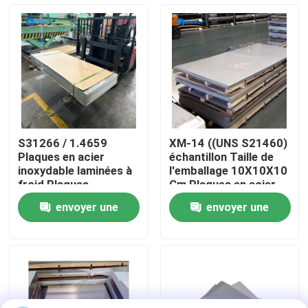
A propos de nous
Visite d'usine
Contrôle de la qualité
S31266 / 1.4659
XM-14 ((UNS S21460)
Plaques en acier
échantillon Taille de
Contact
inoxydable laminées à
l'emballage 10X10X10
froid Plaques
Cm Plaques en acier
métalliques à surface
inoxydable
envoyer une
envoyer une
lisse Parfaites pour
nouvelles
les machines
demande
demande
automobiles et les
composants
Tous les cas
structurels
Demande de soumission