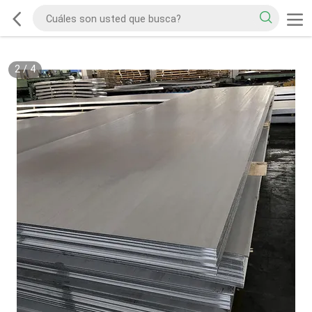
2
/
4