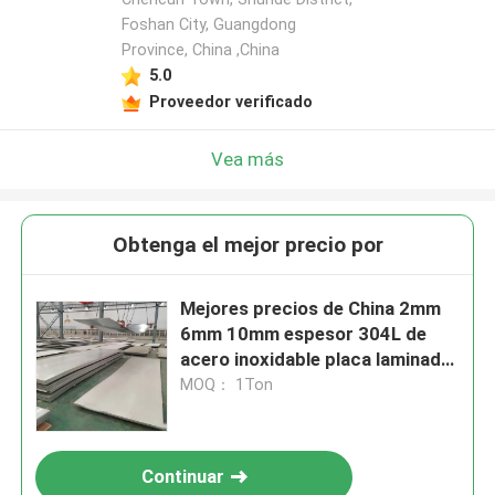
Foshan City, Guangdong
Province, China ,China
5.0
Proveedor verificado
Vea más
Obtenga el mejor precio por
Mejores precios de China 2mm
6mm 10mm espesor 304L de
acero inoxidable placa laminada
en frío con 2B tamaño de corte
MOQ： 1Ton
de superficie
Continuar