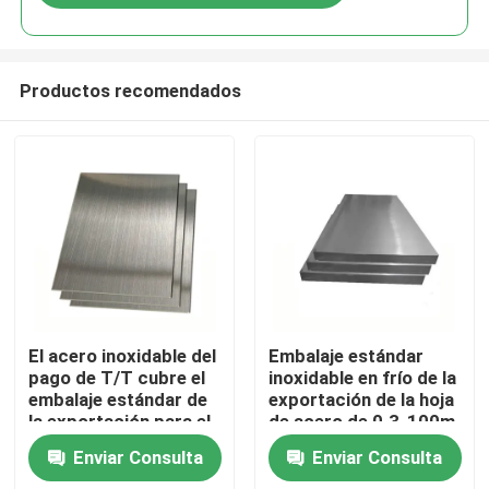
Productos recomendados
Inicio
El acero inoxidable del
Embalaje estándar
pago de T/T cubre el
inoxidable en frío de la
embalaje estándar de
exportación de la hoja
Productos
la exportación para el
de acero de 0.3-100m
uso industrial
m
Enviar Consulta
Enviar Consulta
Videos