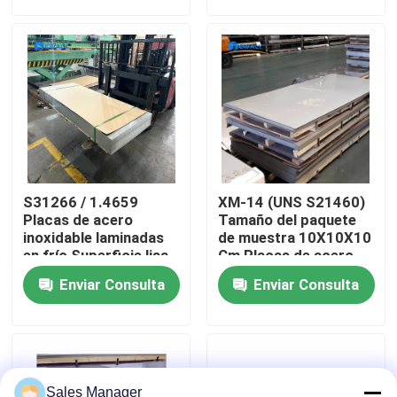
Sobre nosotros
Visita a la fábrica
Control de Calidad
S31266 / 1.4659
XM-14 (UNS S21460)
Contacto
Placas de acero
Tamaño del paquete
inoxidable laminadas
de muestra 10X10X10
en frío Superficie lisa
Cm Placas de acero
Hojas metálicas
inoxidable Certificado
noticias
Enviar Consulta
Enviar Consulta
perfectas para
de molino Hojas de
maquinaria automotriz
metal diseñadas
y componentes
Todos los casos
estructurales
Solicitar una cotización
Sales Manager