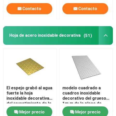
Contacto
Contacto
Hoja de acero inoxidable decorativa
(51)
El espejo grabó al agua
modelo cuadrado a
fuerte la hoja
cuadros inoxidable
inoxidable decorativa
decorativo del grueso
del revestimiento de la
1m m de la placa de
pared del oro de la hoja
acero 430Ss
Mejor precio
Mejor precio
de acero