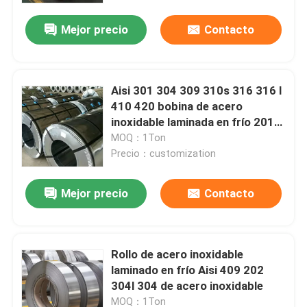
Mejor precio
Contacto
Aisi 301 304 309 310s 316 316 l
410 420 bobina de acero
inoxidable laminada en frío 201
430 bobina de acero inoxidable
MOQ：1Ton
Precio：customization
Mejor precio
Contacto
Inicio
Rollo de acero inoxidable
Productos
laminado en frío Aisi 409 202
304l 304 de acero inoxidable
Videos
MOQ：1Ton