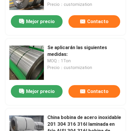
Precio：customization
Sobre nosotros
Mejor precio
Contacto
Visita a la fábrica
Se aplicarán las siguientes
Control de Calidad
medidas:
MOQ：1Ton
Precio：customization
Contacto
noticias
Mejor precio
Contacto
Todos los casos
China bobina de acero inoxidable
201 304 316 316l laminada en
Solicitar una cotización
frío AISI 304 316l bobina de