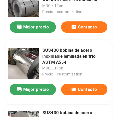
acero inoxidable en stock
MOQ：1Ton
Precio：customization
Metal de hojas de acero inoxidable
Mejor precio
Contacto
Hoja de acero inoxidable en frío
Hoja de acero inoxidable laminada en caliente
SUS430 bobina de acero
inoxidable laminada en frío
ASTM A554
Hoja de acero inoxidable decorativa
MOQ：1Ton
Precio：customization
Bobina de acero inoxidable en frío
Mejor precio
Contacto
Bobina de acero inoxidable laminada en caliente
SUS430 bobina de acero
Tubo sin soldadura de acero inoxidable