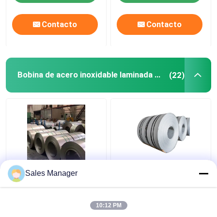
Contacto
Contacto
Bobina de acero inoxidable laminada en caliente
(22)
Grado 201 certificado
Diámetro de acero
Sales Manager
de acero inoxidable
inoxidable 200m m del
laminado en caliente
borde de la raja de la
del TUV de 202 304 de
bobina laminada en
10:12 PM
la bobina tiras de los
caliente del estándar