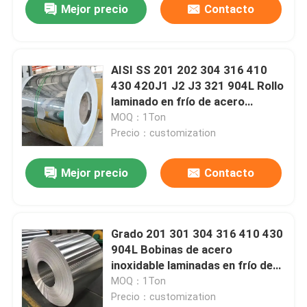
Mejor precio
Contacto
AISI SS 201 202 304 316 410
430 420J1 J2 J3 321 904L Rollo
laminado en frío de acero
inoxidable
MOQ：1Ton
Precio：customization
Mejor precio
Contacto
Grado 201 301 304 316 410 430
904L Bobinas de acero
inoxidable laminadas en frío de
4x8 pies Precio de fábrica
MOQ：1Ton
Precio：customization