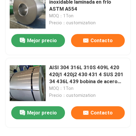
inoxidable laminada en frío
ASTM A554
tubo soldado con autógena de acero inoxidable
MOQ：1Ton
Precio：customization
Barras redondas de acero inoxidables
Mejor precio
Contacto
Barras cuadradas de acero inoxidable
AISI 304 316L 310S 409L 420
Alambre Rod de acero inoxidable
420j1 420j2 430 431 4 SUS 201
34 436L 439 bobina de acero
inoxidable laminada en frío
MOQ：1Ton
Perfil de acero inoxidable
Precio：customization
Disco de acero inoxidable
Mejor precio
Contacto
Tiras de acero inoxidables