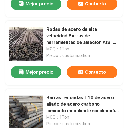
Mejor precio
Contacto
Rodas de acero de alta
velocidad Barras de
herramientas de aleación AISI D2
H13 P20 S7 Rodas de acero
MOQ：1Ton
forjado redondo
Precio：customization
Mejor precio
Contacto
Barras redondas T10 de acero
aliado de acero carbono
laminado en caliente sin aleación
Cnjia suave Tt / Lc Q235b Jbr
MOQ：1Ton
Ancho +/-2mm+,/-3
Precio：customization