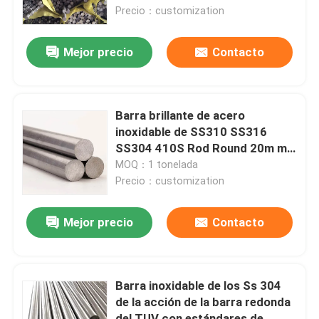
construcción
Precio：customization
Sobre nosotros
Mejor precio
Contacto
Visita a la fábrica
Barra brillante de acero
Control de Calidad
inoxidable de SS310 SS316
SS304 410S Rod Round 20m m
Ss
MOQ：1 tonelada
Contacto
Precio：customization
noticias
Mejor precio
Contacto
Todos los casos
Barra inoxidable de los Ss 304
de la acción de la barra redonda
Solicitar una cotización
del TUV con estándares de