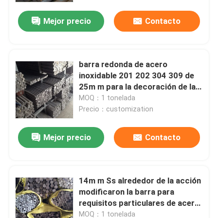
Mejor precio
Contacto
barra redonda de acero
inoxidable 201 202 304 309 de
25m m para la decoración de la
construcción
MOQ：1 tonelada
Precio：customization
Mejor precio
Contacto
Inicio
14m m Ss alrededor de la acción
Productos
modificaron la barra para
requisitos particulares de acero
inoxidable 410 para la
Videos
MOQ：1 tonelada