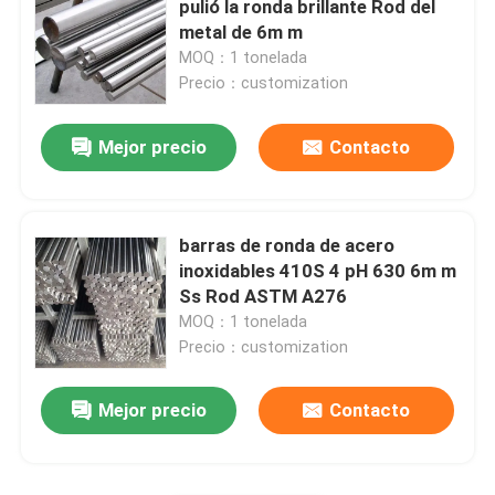
pulió la ronda brillante Rod del
metal de 6m m
tubo soldado con autógena de acero inoxidable
MOQ：1 tonelada
Precio：customization
Barras redondas de acero inoxidables
Mejor precio
Contacto
Barras cuadradas de acero inoxidable
barras de ronda de acero
Alambre Rod de acero inoxidable
inoxidables 410S 4 pH 630 6m m
Ss Rod ASTM A276
MOQ：1 tonelada
Perfil de acero inoxidable
Precio：customization
Disco de acero inoxidable
Mejor precio
Contacto
Tiras de acero inoxidables