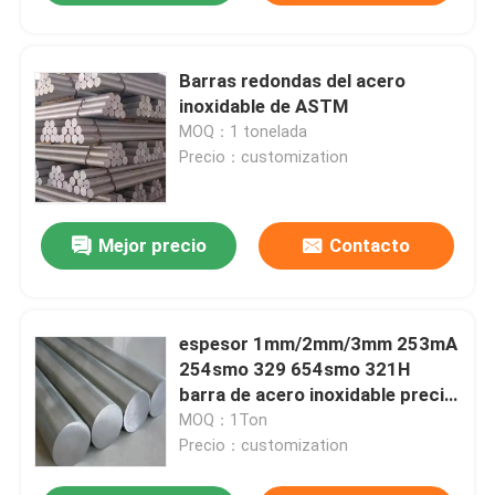
Barras redondas del acero
inoxidable de ASTM
MOQ：1 tonelada
Precio：customization
Mejor precio
Contacto
espesor 1mm/2mm/3mm 253mA
254smo 329 654smo 321H
barra de acero inoxidable precio
de fábrica
MOQ：1Ton
Precio：customization