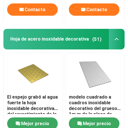
Contacto
Contacto
Hoja de acero inoxidable decorativa
(51)
El espejo grabó al agua
modelo cuadrado a
fuerte la hoja
cuadros inoxidable
inoxidable decorativa
decorativo del grueso
del revestimiento de la
1m m de la placa de
pared del oro de la hoja
acero 430Ss
Mejor precio
Mejor precio
de acero