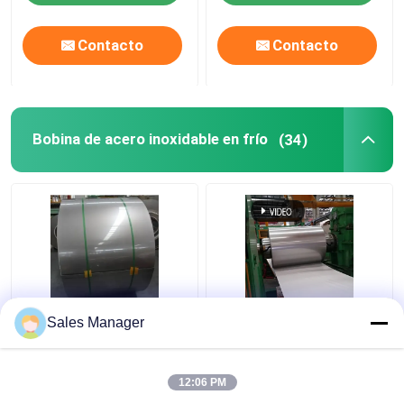
Contacto
Contacto
Bobina de acero inoxidable en frío
(34)
Sus316 304 laminó
201 304 de la tira del
Sales Manager
final superficial de
final superficial de la
acero inoxidable de la
bobina HL de acero
tira 2B de la bobina
inoxidables para la
12:06 PM
decoración