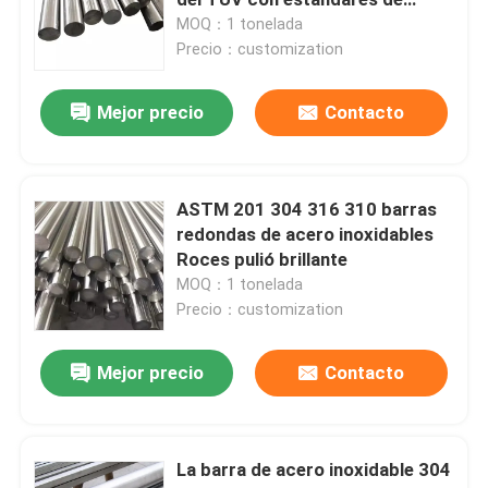
ASTM
MOQ：1 tonelada
Precio：customization
Metal de hojas de acero inoxidable
Mejor precio
Contacto
Hoja de acero inoxidable en frío
Hoja de acero inoxidable laminada en caliente
ASTM 201 304 316 310 barras
redondas de acero inoxidables
Roces pulió brillante
Hoja de acero inoxidable decorativa
MOQ：1 tonelada
Precio：customization
Bobina de acero inoxidable en frío
Mejor precio
Contacto
Bobina de acero inoxidable laminada en caliente
La barra de acero inoxidable 304
Tubo sin soldadura de acero inoxidable