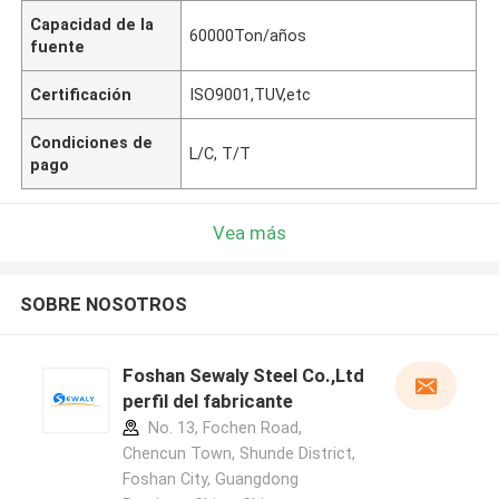
Capacidad de la
60000Ton/años
fuente
Certificación
ISO9001,TUV,etc
Condiciones de
L/C, T/T
pago
Vea más
SOBRE NOSOTROS
Foshan Sewaly Steel Co.,Ltd
perfil del fabricante
No. 13, Fochen Road,
Chencun Town, Shunde District,
Foshan City, Guangdong