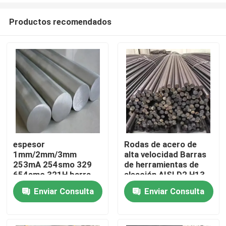
Productos recomendados
espesor
Rodas de acero de
1mm/2mm/3mm
alta velocidad Barras
Inicio
253mA 254smo 329
de herramientas de
654smo 321H barra
aleación AISI D2 H13
de acero inoxidable
P20 S7 Rodas de
Enviar Consulta
Enviar Consulta
Productos
precio de fábrica
acero forjado redondo
Videos