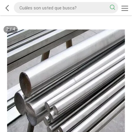
2
/
4