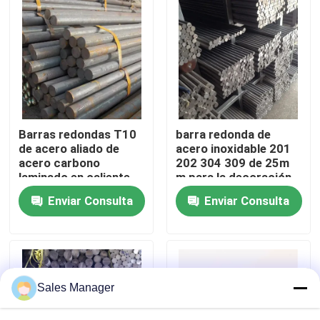
Sobre nosotros
Visita a la fábrica
Control de Calidad
Barras redondas T10
barra redonda de
de acero aliado de
acero inoxidable 201
acero carbono
202 304 309 de 25m
Contacto
laminado en caliente
m para la decoración
sin aleación Cnjia
de la construcción
Enviar Consulta
Enviar Consulta
suave Tt / Lc Q235b
Jbr Ancho
noticias
+/-2mm+,/-3
Todos los casos
Sales Manager
Solicitar una cotización