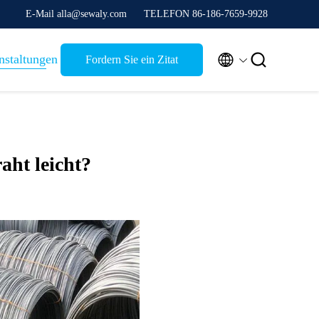
E-Mail alla@sewaly.com
TELEFON 86-186-7659-9928


nstaltungen
Fordern Sie ein Zitat
aht leicht?