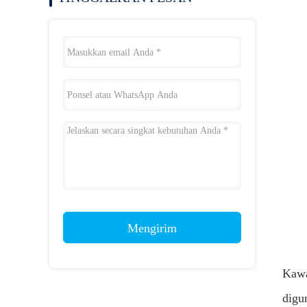
Mengirim
Kawa
digu