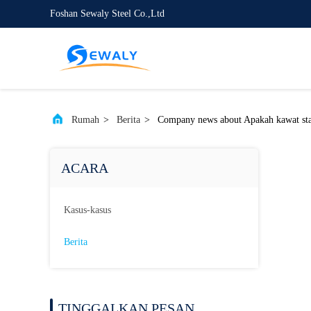
Foshan Sewaly Steel Co.,Ltd
Rumah
>
Berita
>
Company news about Apakah kawat stai
ACARA
Kasus-kasus
Berita
TINGGALKAN PESAN