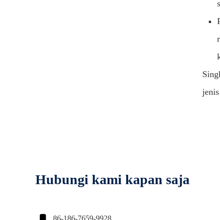
Sing
jeni
Hubungi kami kapan saja

86-186-7659-9928