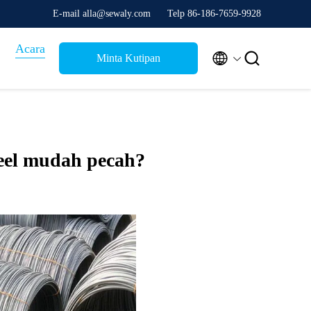
E-mail alla@sewaly.com
Telp 86-186-7659-9928
Acara


Minta Kutipan
teel mudah pecah?