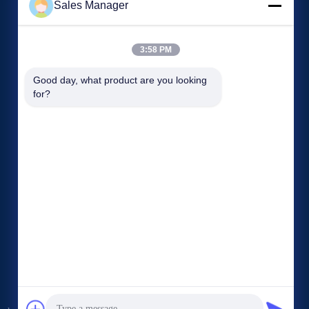
Sales Manager
3:58 PM
Acara
Good day, what product are you looking 
Minta Kutipan
for?
Kasus-kasus
Telp 86-186-7659-9928
Berita


