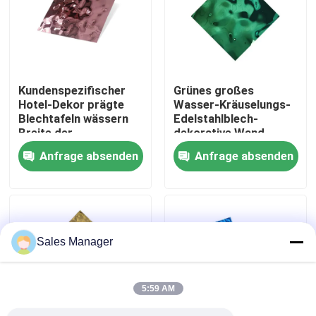
Über uns
Fabrik Tour
Kundenspezifischer
Grünes großes
Hotel-Dekor prägte
Wasser-Kräuselungs-
Blechtafeln wässern
Edelstahlblech-
Qualitätskontrolle
Breite der
dekorative Wand-
Kräuselungs-rostfreie
Verschleißfestigkeits-
Anfrage absenden
Anfrage absenden
Platten-1000mm
Platten
Kontakt
Nachrichten
Sales Manager
Alle Fälle
5:59 AM
Referenzen