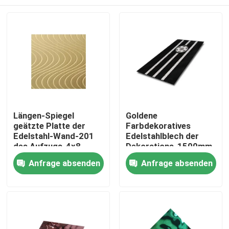
Längen-Spiegel
Goldene
geätzte Platte der
Farbdekoratives
Edelstahl-Wand-201
Edelstahlblech der
des Aufzugs-4x8
Dekorations-1500mm
2000mm
für Aufzugs-Kabinen
Startseite
Anfrage absenden
Anfrage absenden
Produkte
Videos