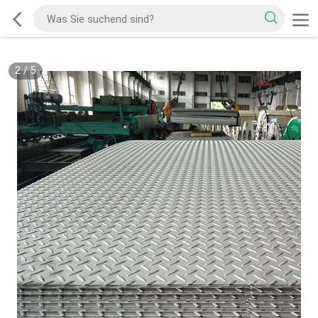
2
/
5