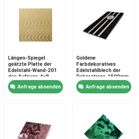
Längen-Spiegel
Goldene
geätzte Platte der
Farbdekoratives
Edelstahl-Wand-201
Edelstahlblech der
des Aufzugs-4x8
Dekorations-1500mm
2000mm
für Aufzugs-Kabinen
Anfrage absenden
Anfrage absenden
Startseite
Produkte
Videos