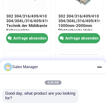
Über uns
302 304/316/409/410
302 304/316/409/410
304/304L/316/409/410/904L/2205/2507
304/304L/316/409/410/9
Technik der Mühlkante
1000mm-2000mm
Fabrik Tour
Kaltgewalzte
Plattenbreite Hohe
Edelstahlbleche für
Präzision 430
Anfrage absenden
Anfrage absenden
die Pharmaindustrie
Edelstahlbleche Dicke
Qualitätskontrolle
0,3mm-3mm Standard
ASTM 400-Serie
Natürliche Farbe
Kontakt
Sales Manager
Nachrichten
4:29 AM
Alle Fälle
Good day, what product are you looking 
for?
Premium-
302 304/316/409/410
Referenzen
Edelstahlbleche mit
Großhandel Bestseller