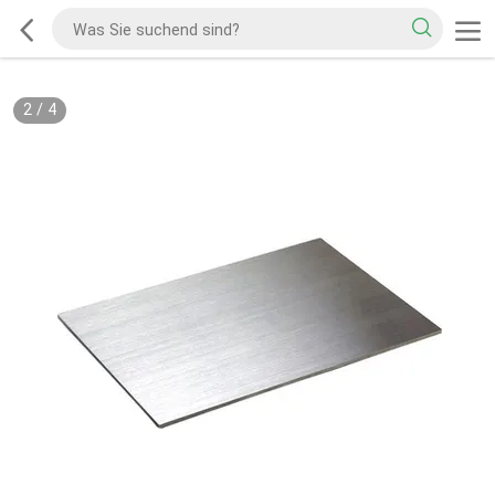
2
/
4