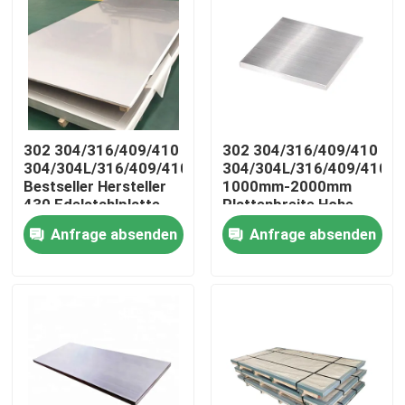
302 304/316/409/410
302 304/316/409/410
304/304L/316/409/410/904L/2205/2507
304/304L/316/409/410/9
Bestseller Hersteller
1000mm-2000mm
430 Edelstahlplatte
Plattenbreite Hohe
Fabrik Direktverkauf
Präzision 430
Anfrage absenden
Anfrage absenden
201 Edelstahlplatte
Edelstahlbleche Dicke
Edelstahlplatten 304
0,3mm-3mm Standard
ASTM 400-Serie
Startseite
Natürliche Farbe
Produkte
Videos