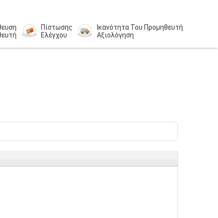
θευση
Πίστωσης
Ικανότητα Του Προμηθευτή
θευτή
Ελέγχου
Αξιολόγηση