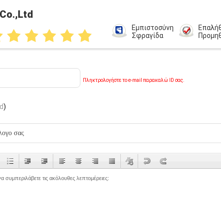
Co.,Ltd
Εμπιστοσύνη
Επαλή
Σφραγίδα
Προμη
Πληκτρολογήστε το e-mail παρακαλώ ID σας.
td
)