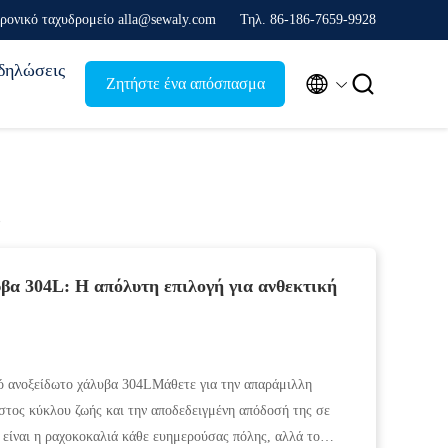
ρονικό ταχυδρομείο alla@sewaly.com
Τηλ. 86-186-7659-9928
δηλώσεις


Ζητήστε ένα απόσπασμα
βα 304L: Η απόλυτη επιλογή για ανθεκτική
 ανοξείδωτο χάλυβα 304LΜάθετε για την απαράμιλλη
στος κύκλου ζωής και την αποδεδειγμένη απόδοσή της σε
 είναι η ραχοκοκαλιά κάθε ευημερούσας πόλης, αλλά το