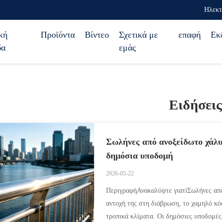
Ηλεκτ
κή
Προϊόντα
Βίντεο
Σχετικά με
επαφή
Εκ
δα
εμάς
Ειδήσεις
Σωλήνες από ανοξείδωτο χάλυ
δημόσια υποδομή
2026-05-22
ΠεριγραφήΑνακαλύψτε γιατίΣωλήνες από
αντοχή της στη διάβρωση, το χαμηλό κό
τροπικά κλίματα. Οι δημόσιες υποδομές