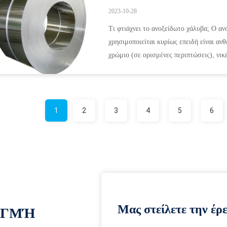
2023-10-28
Τι φτιάχνει το ανοξείδωτο χάλυβα; Ο αν
χρησιμοποιείται κυρίως επειδή είναι αν
χρώμιο (σε ορισμένες περιπτώσεις), νι
(συνδυασμός δύο ή π...
1
2
3
4
5
6
Μας στείλετε την έρ
ΙΓΜΉ