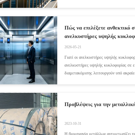
πραγματικό κόστος της κακής επιλογ...
Πώς να επιλέξετε ανθεκτικό σ
ανελκυστήρες υψηλής κυκλοφ
2026-05-21
Γιατί οι ανελκυστήρες υψηλής κυκλοφορ
ανελκυστήρες υψηλής κυκλοφορίας σε ε
διαμετακόμισης λειτουργούν υπό ακραίε
τυπικό εμπορικό ασανσέρ πραγματοποιε.
Προβλέψεις για την μεταλλική
2023-10-31
Η βιομηχανία μετάλλων αντιμετωπίζει τι