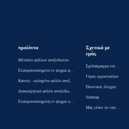
προϊόντα
Σχετικά με
εμάς
Μέταλλο φύλλων ανοξείδωτου
Σχεδιάγραμμα επιχεί
Ελασματοποιημένο εν ψυχρώ φύλ
ρησης
Γύρος εργοστασίων
λο ανοξείδωτου
Καυτός - κυλημένο φύλλο ανοξεί
Ποιοτικός έλεγχος
δωτου
Διακοσμητικό φύλλο ανοξείδωτο
Sitemap
υ
Ελασματοποιημένη εν ψυχρώ σπε
Μας ελάτε σε επαφή
ίρα ανοξείδωτου
με