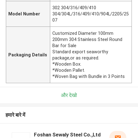
302 304/316/409/410
Model Number
304/304L/316/409/410/904L/2205/25
07
Customized Diameter 100mm
200mm 304 Stainless Steel Round
Bar for Sale
Standard export seaworthy
Packaging Details
package,or as required.
*Wooden Box.
*Wooden Pallet.
*Woven Bag with Bundle in 3 Points
और देखो
हमारे बारे में
Foshan Sewaly Steel Co.,Ltd