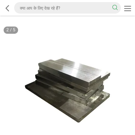
2
/
5