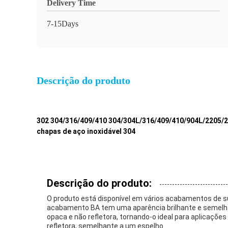
Delivery Time
7-15Days
Descrição do produto
302 304/316/409/410 304/304L/316/409/410/904L/2205/25
chapas de aço inoxidável 304
Descrição do produto:
O produto está disponível em vários acabamentos de sup
acabamento BA tem uma aparência brilhante e semelhan
opaca e não refletora, tornando-o ideal para aplicaç
refletora, semelhante a um espelho.