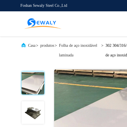
Foshan Sewaly Steel Co.,Ltd
Casa
>
produtos
>
Folha de aço inoxidável
>
302 304/316/
laminada
de aço inoxid