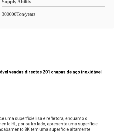
Supply Ability
300000Ton/years
vel vendas directas 201 chapas de aço inoxidável
 uma superfície lisa e refletora, enquanto o
nto HL, por outro lado, apresenta uma superfície
 o acabamento 8K tem uma superfície altamente