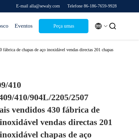
E-mail alla@sewaly.com
Telefone 86-186-7659-9928


osco
Eventos
Peça umas
citações
ábrica de chapas de aço inoxidável vendas directas 201 chapas
09/410
409/410/904L/2205/2507
is vendidos 430 fábrica de
inoxidável vendas directas 201
inoxidável chapas de aço