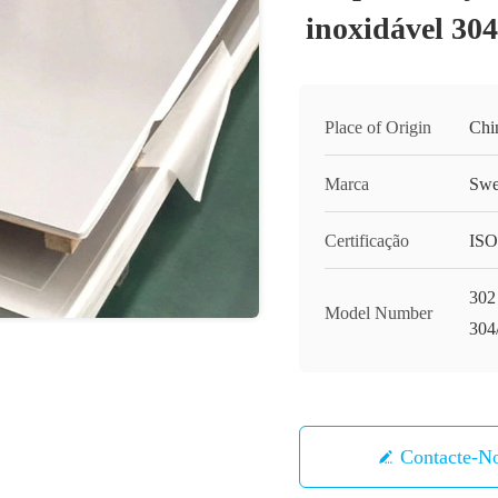
inoxidável 304
Place of Origin
Chi
Marca
Swe
Certificação
ISO
302
Model Number
304
Contacte-N