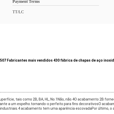
Payment Terms
TT/LC
07 Fabricantes mais vendidos 430 fábrica de chapas de aço inoxidá
erfície, tais como 2B, BA, HL, No.1Não, não.4O acabamento 2B fornece
te a um espelho.tornando-o perfeito para fins decorativosO acabame
ões industriais.4 acabamento tem uma aparência escovadaPor último,