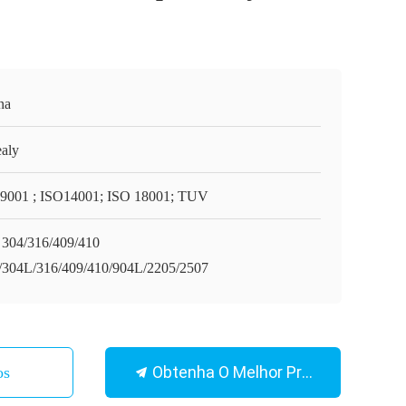
na
aly
9001 ; ISO14001; ISO 18001; TUV
 304/316/409/410
/304L/316/409/410/904L/2205/2507
Obtenha O Melhor Preço
os