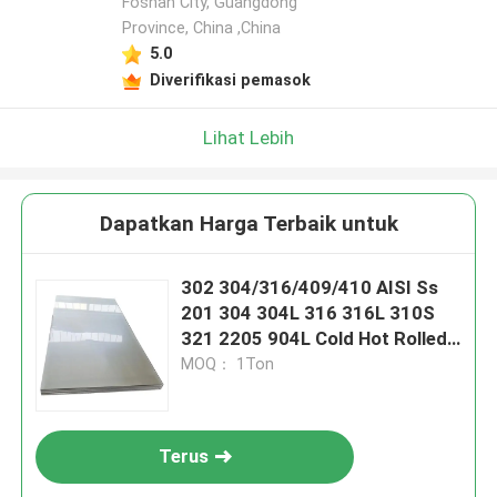
Foshan City, Guangdong
Province, China ,China
5.0
Diverifikasi pemasok
Lihat Lebih
Dapatkan Harga Terbaik untuk
302 304/316/409/410 AISI Ss
201 304 304L 316 316L 310S
321 2205 904L Cold Hot Rolled
2b Ba No. 4 Hl No. 8 Lembar baja
MOQ： 1Ton
tahan karat permukaan
Terus