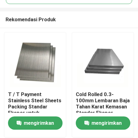
Rekomendasi Produk
T / T Payment
Cold Rolled 0.3-
Rumah
Stainless Steel Sheets
100mm Lembaran Baja
Packing Standar
Tahan Karat Kemasan
Ekspor untuk
Standar Ekspor
Produk
Penggunaan Industri
mengirimkan
mengirimkan
permintaan
permintaan
Video