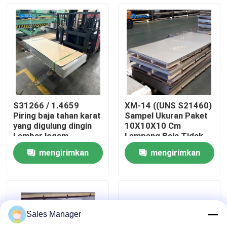
Tentang kita
Wisata pabrik
Kontrol kualitas
S31266 / 1.4659
XM-14 ((UNS S21460)
Piring baja tahan karat
Sampel Ukuran Paket
Hubungi kami
yang digulung dingin
10X10X10 Cm
Lembar logam
Lempeng Baja Tidak
permukaan halus
Berlemak Sertifikat
mengirimkan
mengirimkan
Sempurna untuk mesin
Mill Lempeng Logam
Berita
otomotif dan
Dirancang
permintaan
permintaan
komponen struktural
Semua Kasus
Sales Manager
Quote request suatu