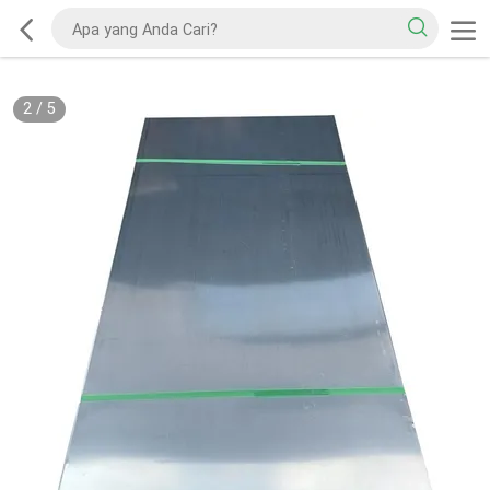
2
/
5