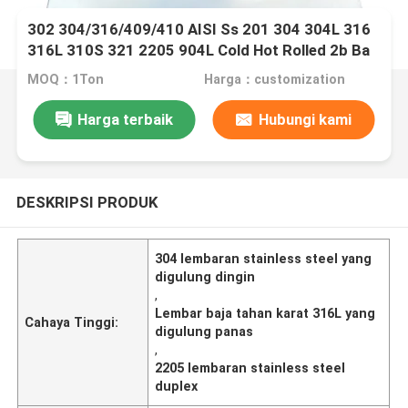
302 304/316/409/410 AISI Ss 201 304 304L 316
316L 310S 321 2205 904L Cold Hot Rolled 2b Ba
No. 4 Hl No. 8 Lembar baja tahan karat permukaan
MOQ：1Ton
Harga：customization
Harga terbaik
Hubungi kami
DESKRIPSI PRODUK
304 lembaran stainless steel yang
digulung dingin
,
Lembar baja tahan karat 316L yang
Cahaya Tinggi:
digulung panas
,
2205 lembaran stainless steel
duplex