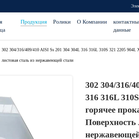
Эле
я
Продукция
Ролики
О Компании
контактны
ца
данные
302 304/316/409/410 AISI Ss 201 304 304L 316 316L 310S 321 2205 904L
листовая сталь из нержавеющей стали
302 304/316/4
316 316L 310S
горячее прока
Поверхность 
нержавеющей