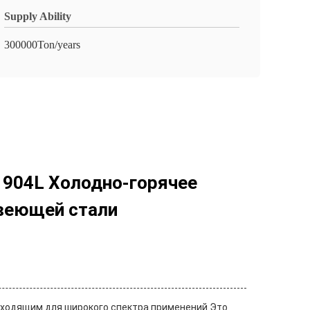
Supply Ability
300000Ton/years
5 904L Холодно-горячее
авеющей стали
одходящим для широкого спектра применений.Это