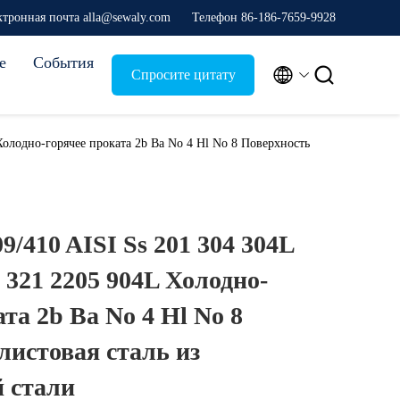
ктронная почта alla@sewaly.com
Телефон 86-186-7659-9928
е
События


Спросите цитату
 Холодно-горячее проката 2b Ba No 4 Hl No 8 Поверхность
09/410 AISI Ss 201 304 304L
 321 2205 904L Холодно-
та 2b Ba No 4 Hl No 8
листовая сталь из
 стали