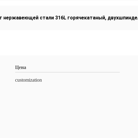
т нержавеющей стали 316L горячекатаный
,
двухшпинде
Цена
customization