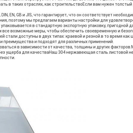
ть в таких отраслях, как строительствоЕсли вам нужен толстый
 DIN, EN, GB и JIS, что гарантирует, что он соответствует необ
ния, поэтому мы предлагаем варианты настройки для удовлетвор
паковывается в стандартную экспортную упаковку, пригодной для
м все возможные меры, чтобы обеспечить своевременную и безоп
стали доступны в двух типах: краевой и резной.в то время как щ
ои преимущества и подходят для различных применений.
оваться в зависимости от качества, толщины и других факторов
без ущерба для качестваНаш 304 нержавеющая сталь листовой 
упности.