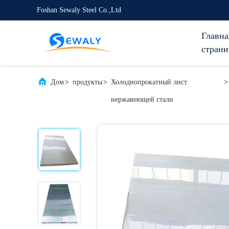
Foshan Sewaly Steel Co.,Ltd
Главна
страни
Дом
>
продукты
>
Холоднопрокатный лист
>
нержавеющей стали