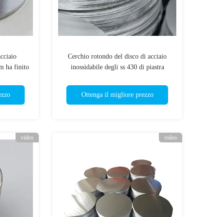
acciaio
Cerchio rotondo del disco di acciaio
m ha finito
inossidabile degli ss 430 di piastra
etallo
metallica per le pentole
ezzo
Ottenga il migliore prezzo
video
video