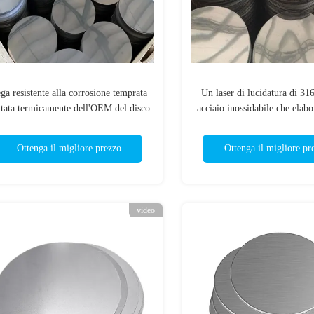
ga resistente alla corrosione temprata
Un laser di lucidatura di 316
ttata termicamente dell'OEM del disco
acciaio inossidabile che elabo
di acciaio inossidabile
2mm
Ottenga il migliore prezzo
Ottenga il migliore pr
video