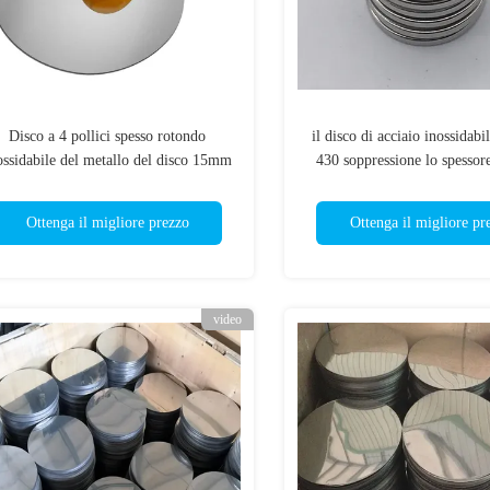
Disco a 4 pollici spesso rotondo
il disco di acciaio inossidab
ossidabile del metallo del disco 15mm
430 soppressione lo spessore
di acciaio inossidabile
0.5mm
Ottenga il migliore prezzo
Ottenga il migliore pr
video