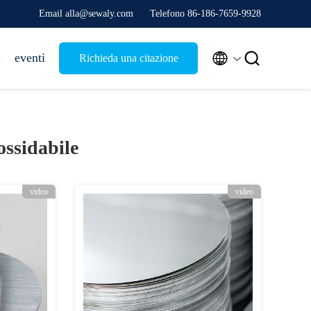
Email alla@sewaly.com
Telefono 86-186-7659-9928


i
eventi
Richieda una citazione
ossidabile
video
video