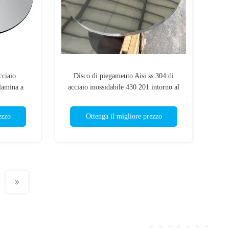
cciaio
Disco di piegamento Aisi ss 304 di
 lamina a
acciaio inossidabile 430 201 intorno al
J2 J3 J4 2B
cerchio d'acciaio
ezzo
Ottenga il migliore prezzo