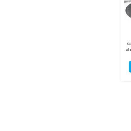
di
al 