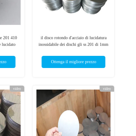
ile 201 410
il disco rotondo d'acciaio di lucidatura
 lucidato
inossidabile dei dischi gli ss 201 di 1mm
ha temprato
ezzo
Ottenga il migliore prezzo
video
video