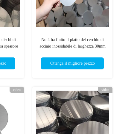
 dischi di
No.4 ha finito il piatto del cerchio di
ra spessore
acciaio inossidabile di larghezza 30mm
del disco di acciaio inossidabile
ezzo
Ottenga il migliore prezzo
video
video