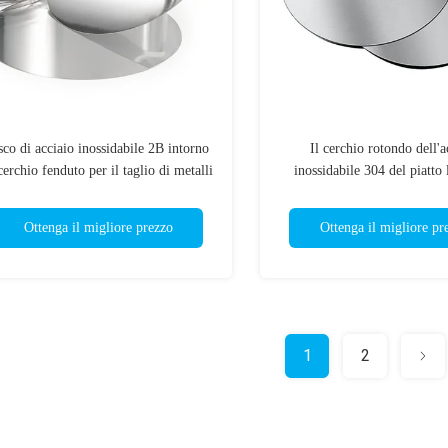
sco di acciaio inossidabile 2B intorno
Il cerchio rotondo dell'a
cerchio fenduto per il taglio di metalli
inossidabile 304 del piatto
del bordo ss 304
freddo il rivestimento di J1 
Ottenga il migliore prezzo
Ottenga il migliore pr
1
2