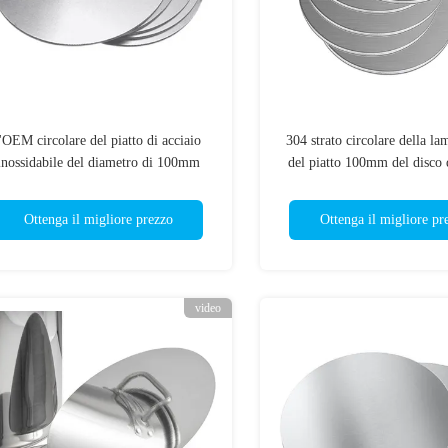
l'OEM circolare del piatto di acciaio
304 strato circolare della la
inossidabile del diametro di 100mm
del piatto 100mm del disco 
liscia il disco d'acciaio a 6 pollici di
inossidabile intorno ai metal
Surfac
Ottenga il migliore prezzo
Ottenga il migliore pr
video