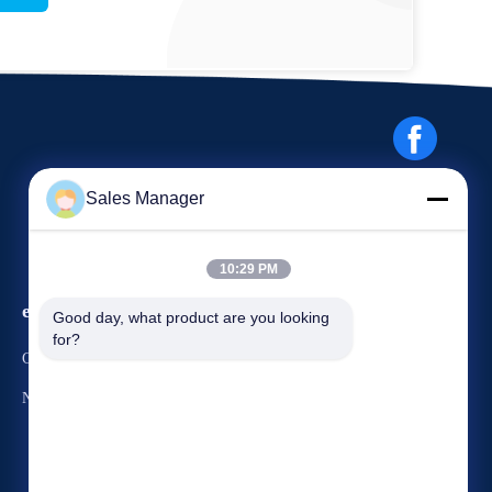
Sales Manager
10:29 PM
eventi
Good day, what product are you looking 
Richieda una citazione
for?
Casi
Telefono 86-186-7659-9928
Notizie


