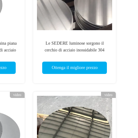
mina piana
Le SEDERE luminose sorgono il
di acciaio
cerchio di acciaio inossidabile 304
li di fila
intorno allo strato del piatto
ezzo
Ottenga il migliore prezzo
video
video