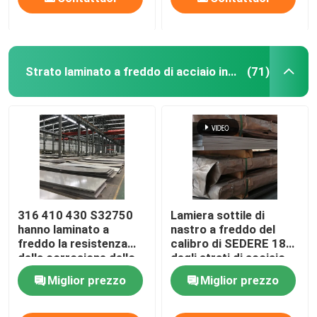
Strato laminato a freddo di acciaio inossidabile
(71)
316 410 430 S32750
Lamiera sottile di
hanno laminato a
nastro a freddo del
freddo la resistenza
calibro di SEDERE 18
della corrosione dello
degli strati di acciaio
strato di acciaio
inossidabile di norma
Miglior prezzo
Miglior prezzo
inossidabile
304 di JIS