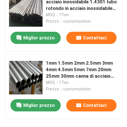
acciaio inossidabile 1.4301 tubo
Lasciate un messaggio
rotondo in acciaio inossidabile
Ti richiameremo presto!
tubo saldato di acciaio inossidabile
per tubo di scarico inossidabile
MOQ：1Ton
Prezzo：customization
Tondini di acciaio inossidabile
Miglior prezzo
Contattaci
Barre quadre in acciaio inossidabile
1mm 1.5mm 2mm 2.5mm 3mm
Vergella di acciaio inossidabile
4mm 4.5mm 5mm 7mm 20mm
25mm 30mm canna di acciaio
inossidabile, 6mm 8mm 10mm
MOQ：1Ton
Profilo di acciaio inossidabile
12mm 16mm tubo rotondo in
Prezzo：customization
acciaio inossidabile
Disco di acciaio inossidabile
Invia
Miglior prezzo
Contattaci
Strisce di acciaio inossidabile