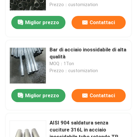
Industria, sistema di condotte
Prezzo：customization
idriche 2B
Chi siamo
Miglior prezzo
Contattaci
Fatory Tour
Bar di acciaio inossidabile di alta
Controllo di qualità
qualità
MOQ：1Ton
Prezzo：customization
Contattaci
notizie
Miglior prezzo
Contattaci
Tutti i casi
AISI 904 saldatura senza
cuciture 316L in acciaio
Richiedere un preventivo
inossidabile tubo rotondo TP