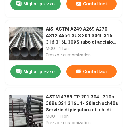
Miglior prezzo
Contattaci
AiSi ASTM A249 A269 A270
A312 A554 SUS 304 304L 316
316 316L 309S tubo di acciaio
inossidabile mirror lucidato
MOQ：1Ton
quadrato rotondo saldato
Prezzo：customization
Miglior prezzo
Contattaci
ASTM A789 TP 201 304L 310s
309s 321 316L 1- 20inch sch40s
Servizio di piegatura di tubi di
acciaio inossidabile senza
MOQ：1Ton
saldatura
Prezzo：customization