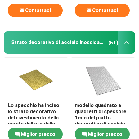
Contattaci
Contattaci
Strato decorativo di acciaio inossidabile
(51)
Lo specchio ha inciso
modello quadrato a
lo strato decorativo
quadretti di spessore
del rivestimento della
1mm del piatto
parete dell'oro dello
decorativo di acciaio
strato di acciaio
inossidabile 430Ss
Miglior prezzo
Miglior prezzo
inossidabile