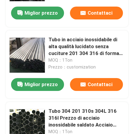
Miglior prezzo
Contattaci
Tubo in acciaio inossidabile di
alta qualità lucidato senza
cuciture 201 304 316 di forma
quadrata saldabile 904L 409L
MOQ：1Ton
Tubo in acciaio JIS/EN/ASIS
Prezzo：customization
Miglior prezzo
Contattaci
Casa
Tubo 304 201 310s 304L 316
Prodotti
316l Prezzo di acciaio
inossidabile saldato Acciaio
rotondo da 8 pollici GB ERW
Video
MOQ：1Ton