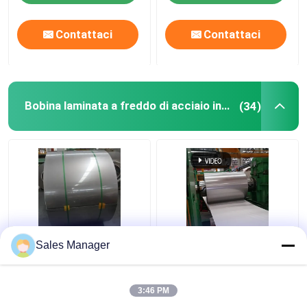
Contattaci
Contattaci
Bobina laminata a freddo di acciaio inossidabile
(34)
Finitura superficia
201 304 di finitura
Sales Manager
laminata a freddo della
superficia del rotolo di
striscia 2B della bobina
nastro HL inossidabili
di acciaio inossidabile
per la decorazione
3:46 PM
Sus316 304