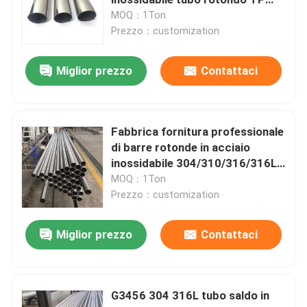
304 in acciaio inossidabile tubi
MOQ：1Ton
201 in acciaio inossidabile tubo
Prezzo：customization
Lamiera sottile di acciaio inossidabile
quadrato
Miglior prezzo
Contattaci
Strato laminato a freddo di acciaio inossidabile
Strato laminato a caldo di acciaio inossidabile
Fabbrica fornitura professionale
di barre rotonde in acciaio
inossidabile 304/310/316/316L
Strato decorativo di acciaio inossidabile
per la fabbricazione di ponti
MOQ：1Ton
Prezzo：customization
Bobina laminata a freddo di acciaio inossidabile
Miglior prezzo
Contattaci
Bobina laminata a caldo di acciaio inossidabile
G3456 304 316L tubo saldo in
Tubo senza cuciture di acciaio inossidabile