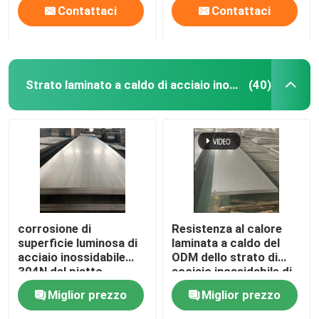
Contattaci
Contattaci
Strato laminato a caldo di acciaio inossidabile
(40)
corrosione di
Resistenza al calore
superficie luminosa di
laminata a caldo del
acciaio inossidabile
ODM dello strato di
304N del piatto
acciaio inossidabile di
laminato a caldo dello
larghezza 1500mm
Miglior prezzo
Miglior prezzo
strato anti