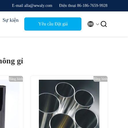
E-mail alla@sewaly.com
Điện thoại 86-186-7659-9928
Sự kiện


Yêu cầu Đặt giá
hông gỉ
Băng hình
Băng hình