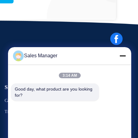
Sales Manager
3:14 AM
Sự kiện
Good day, what product are you looking 
Yêu cầu Đặt giá
for?
Các vụ án
Điện thoại 86-186-7659-9928
Tin tức


