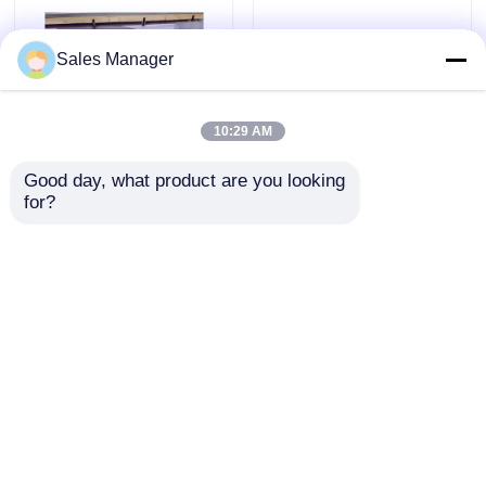
스테인레스 강판 금속
Sales Manager
추운 압연 스테인리스강 시트
10:29 AM
Good day, what product are you looking 
뜨거운 압연 스테인리스강 시트
for?
플랜차 데 아세로 스테
공장 직접 316L 스테인
인리스 스틸 시트
리스 스틸 엽품질 보장
0.3mm 201 304 316
굽기 펀칭 서비스 냉
장식적 스테인레스 강판
430 302 304/316/4 등
laminated EN 3mm 최
급 2b
고의 가격
문의 보내기
문의 보내기
추운 압연 스테인리스강 코일
홈
사이트맵
연락처
Desktop Site
뜨거운 압연 스테인리스강 코일
사이트맵
개인 정보 정책
스테인레스 강 이음매 없는 관