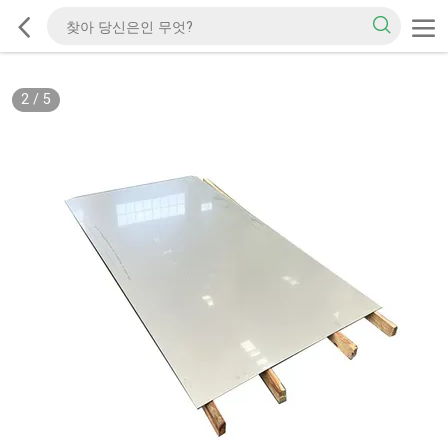
2
/
5