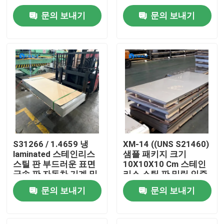
문의 보내기
문의 보내기
회사 소개
공장 투어
품질 관리
연락처
S31266 / 1.4659 냉
XM-14 ((UNS S21460)
laminated 스테인리스
샘플 패키지 크기
뉴스
스틸 판 부드러운 표면
10X10X10 Cm 스테인
금속 판 자동차 기계 및
리스 스틸 판 밀링 인증
구조 구성 요소를 위해
금속 판 설계
모든 케이스
문의 보내기
문의 보내기
완벽
견적 요청