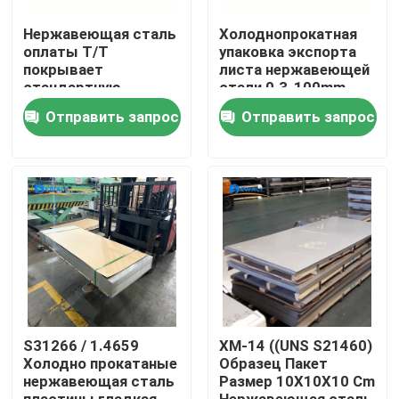
Нержавеющая сталь
Холоднопрокатная
О Компании
оплаты T/T
упаковка экспорта
покрывает
листа нержавеющей
стандартную
стали 0.3-100mm
упаковку экспорта
стандартная
Наша фабрика
Отправить запрос
Отправить запрос
для промышленной
пользы
контроль качества
контактные данные
Новости
Все случаи
S31266 / 1.4659
XM-14 ((UNS S21460)
Холодно прокатаные
Образец Пакет
нержавеющая сталь
Размер 10X10X10 Cm
Отправить запрос