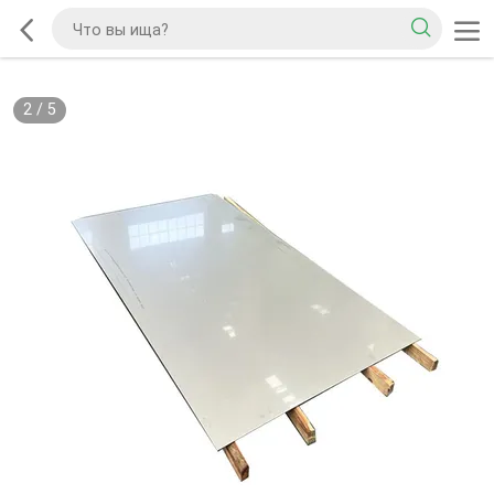
2
/
5