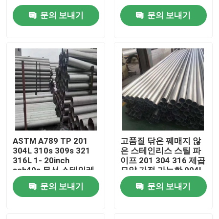
정사각형 둥근 용접 스
문의 보내기
문의 보내기
테인레스 스틸 파이프
회사 소개
공장 투어
품질 관리
연락처
ASTM A789 TP 201
고품질 닦은 꿰매지 않
304L 310s 309s 321
은 스테인리스 스틸 파
뉴스
316L 1- 20inch
이프 201 304 316 제곱
sch40s 무선 스테인레
모양 가접 가능한 904L
스 스틸 파이프 파이프
409L 스틸 튜브
모든 케이스
문의 보내기
문의 보내기
절단 굽기 서비스
JIS/EN/ASIS 표준
견적 요청