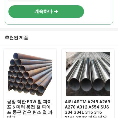
계속하다
추천된 제품
홈
제품 소개
공장 직판 ERW 철 파이
AiSi ASTM A249 A269
프 6 미터 용접 철 파이
A270 A312 A554 SUS
프 둥근 검은 탄소 철 파
304 304L 316 316
동영상
이프
316L 309S 거울 닦은