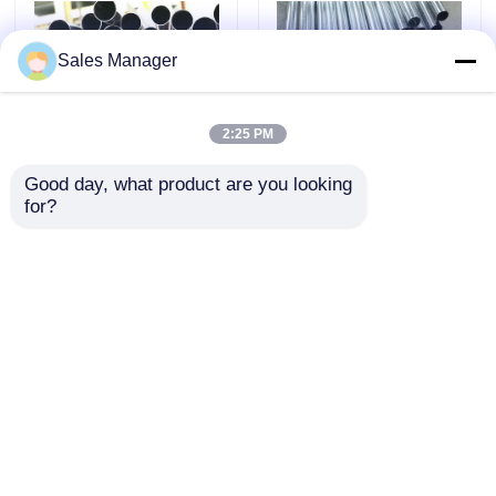
스테인레스 강판 금속
Sales Manager
추운 압연 스테인리스강 시트
2:25 PM
Good day, what product are you looking 
뜨거운 압연 스테인리스강 시트
for?
파이프 304 201 310s
고품질 스테인레스 스
304L 316 316l 등급 용
틸 바 바 핫 판매 종류
접 스테인리스 스틸 가
스테인레스 스틸 채널
장식적 스테인레스 강판
격 스틸 8 인치 둥근 GB
바 공급자 최고의 가격
ERW 산업,물 파이프 시
스테인레스 스틸 채널
문의 보내기
문의 보내기
스템 2B
바
추운 압연 스테인리스강 코일
홈
사이트맵
연락처
Desktop Site
뜨거운 압연 스테인리스강 코일
사이트맵
개인 정보 정책
스테인레스 강 이음매 없는 관