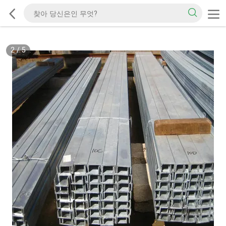
2
/
5