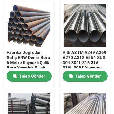
Fabrika Doğrudan
AiSi ASTM A249 A269
Satış ERW Demir Boru
A270 A312 A554 SUS
6 Metre Kaynaklı Çelik
304 304L 316 316
Boru Yuvarlak Siyah
316L 309S Yansıtıcı
Karbon Çelik Boru
cilalı kare yuvarlak
Talep Gönder
Talep Gönder
kaynaklı paslanmaz
Ana sayfa
çelik boru borusu
Ürünler
VİDEOLAR