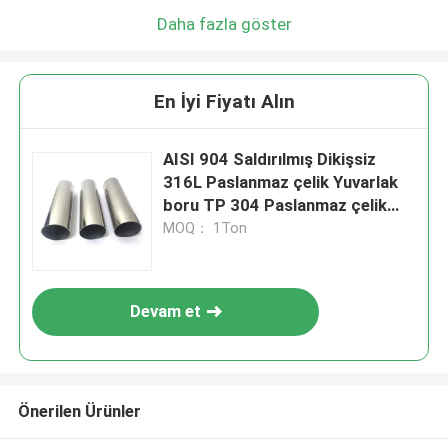
Daha fazla göster
En İyi Fiyatı Alın
AISI 904 Saldırılmış Dikişsiz
316L Paslanmaz çelik Yuvarlak
boru TP 304 Paslanmaz çelik
borular 201 Paslanmaz çelik
MOQ： 1Ton
kare boru
Devam et
Önerilen Ürünler