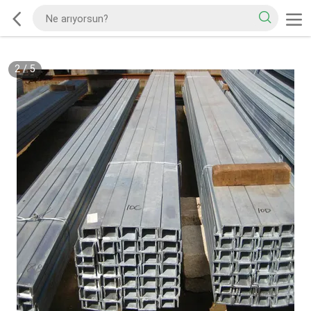
2
/
5