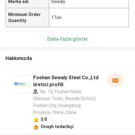
Marka adı
Swealy
Minimum Order
1Ton
Quantity
Daha fazla göster
Hakkımızda
Foshan Sewaly Steel Co.,Ltd
üretici profili
No. 13, Fochen Road,
Chencun Town, Shunde District,
Foshan City, Guangdong
Province, China ,China
5.0
Onaylı tedarikçi