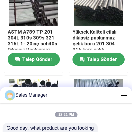
Hakkımızda
ASTM A789 TP 201
Yüksek Kaliteli cilalı
Fabrika turu
304L 310s 309s 321
dikişsiz paslanmaz
316L 1- 20inç sch40s
çelik boru 201 304
Dikişsiz Paslanmaz
316 kare şekli
Kalite kontrol
Çelik Tüp Kesme Ve
kaynaklanabilir 904L
Talep Gönder
Talep Gönder
Eğme Servisi
409L çelik boru
JIS/EN/ASIS
Bize ulaşın
standartları
Haberler
Sales Manager
Tüm servis talepleri
12:21 PM
Good day, what product are you looking 
Teklif isteği