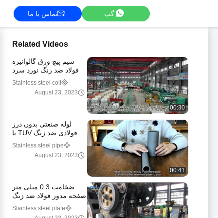
گپ
تماس با ما
Related Videos
سیم پیچ ورق گالوانیزه
فولاد ضد زنگ نورد سرد
لبه آسیاب برای صنعت
Stainless steel coil
August 23, 2023
00:30
لوله صنعتی بدون درز
فولادی ضد زنگ TUV با
درمان سطح آنیل شده
Stainless steel pipe
August 23, 2023
00:41
ضخامت 0.3 میلی متر
صفحه مدور فولاد ضد زنگ
2B دیسک های فلزی 2
Stainless steel plate
اینچی تمام شده