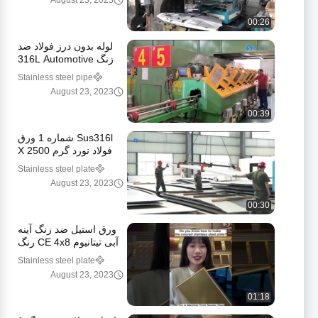
August 23, 2023
00:26
لوله بدون درز فولاد ضد
زنگ 316L Automotive
2mm Sch 80 Ss Pipe
Stainless steel pipe
August 23, 2023
00:39
Sus316l شماره 1 ورق
فولاد نورد گرم 2500 X
3000 برای تجهیزات
Stainless steel plate
پزشکی
August 23, 2023
00:30
ورق استیل ضد زنگ آینه
آبی تیتانیوم CE 4x8 رنگ
خاکستری
Stainless steel plate
August 23, 2023
01:18