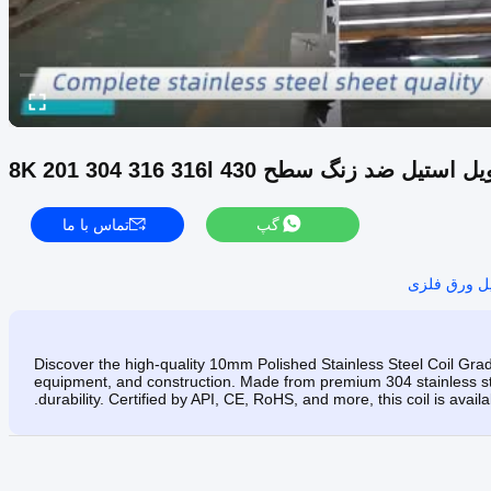
یل ضد زنگ سطح 8K 201 304 316 316l 430
گپ
تماس با ما
ل ورق فلزی
Discover the high-quality 10mm Polished Stainless Steel Coil Grad
equipment, and construction. Made from premium 304 stainless stee
durability. Certified by API, CE, RoHS, and more, this coil is avai